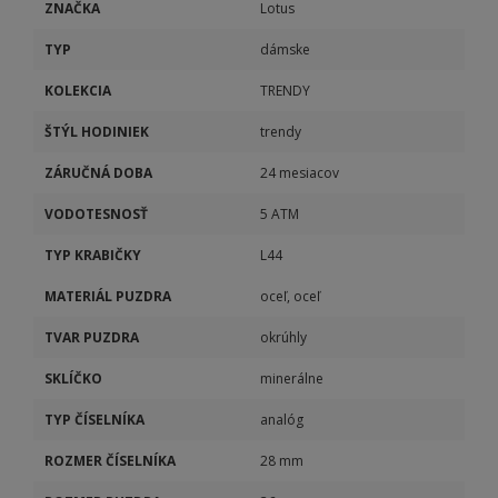
ZNAČKA
Lotus
TYP
dámske
KOLEKCIA
TRENDY
ŠTÝL HODINIEK
trendy
ZÁRUČNÁ DOBA
24 mesiacov
VODOTESNOSŤ
5 ATM
TYP KRABIČKY
L44
MATERIÁL PUZDRA
oceľ, oceľ
TVAR PUZDRA
okrúhly
SKLÍČKO
minerálne
TYP ČÍSELNÍKA
analóg
ROZMER ČÍSELNÍKA
28 mm