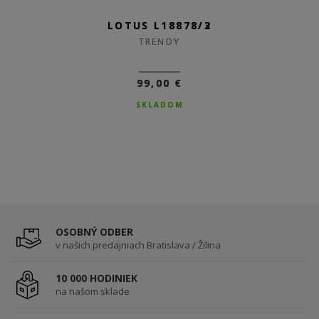
LOTUS L18878/3
LOTUS L18878/2
TRENDY
TRENDY
99,00 €
99,00 €
SKLADOM
SKLADOM
OSOBNÝ ODBER
v našich predajniach Bratislava / Žilina
10 000 HODINIEK
na našom sklade