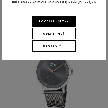
naše
zásady spracovania a ochrany osobných údajov
.
ODPORÚČANÉ PRODUKTY
POVOLIŤ VŠETKY
ODMIETNUŤ
NEW
NEW
NASTAVIŤ...
BEST