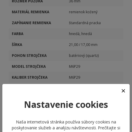
ROZMER PUZDRA
36 mm
MATERIÁL REMIENKA
remienok kožený
ZAPÍNANIE REMIENKA
štandardná pracka
FARBA
hnedá, hnedá
ŠÍRKA
21,00 / 17,00 mm
POHON STROJČEKA
batériový (quartz)
MODEL STROJČEKA
M6P29
KALIBER STROJČEKA
M6P29
DÁTUM
Áno
DEŇ V TÝŽDNI
Áno
Nastavenie cookies
Naša internetová stránka používa súbory cookies na
poskytovanie služieb a analýzu návštevnosti. Prečítajte si