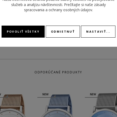
MODEL
služieb a analýzu návštevnosti. Prečítajte si naše
zásady
ROZMER PUZDRA
35 mm
spracovania a ochrany osobných údajov
.
KALIB
MATERIÁL
náramok oceľ
REMIENKA
POVOLIŤ VŠETKY
ODMIETNUŤ
NASTAVIŤ...
ODPORÚČANÉ PRODUKTY
W
NEW
NEW