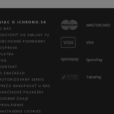
VIAC O ICHRONO.SK
MASTERCARD
O NÁS
ODSTÚPIŤ OD ZMLUVY TU
OBCHODNÉ PODMIENKY
VISA
DOPRAVA
PLATBA
SporoPay
FAQ
KONTAKT
O ZNAČKÁCH
TatraPay
AUTORIZOVANÝ SERVIS
PREČO NAKUPOVAŤ U NÁS
DARČEKOVÉ POUKÁŽKY
OSOBNÉ ÚDAJE
PRIHLÁSENIE
NASTAVENIE COOKIES