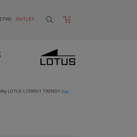
0
STVO
OUTLET
S
inky LOTUS L15905/1 TRENDY
Viac