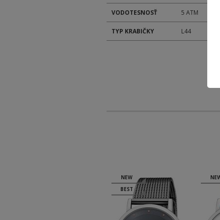
VODOTESNOSŤ
5 ATM
TYP KRABIČKY
L44
NEW
NEW
NE
BEST