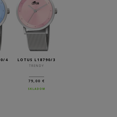
0/4
LOTUS L18790/3
LOTUS L18790/2
L
TRENDY
TRENDY
79,00 €
79,00 €
SKLADOM
SKLADOM