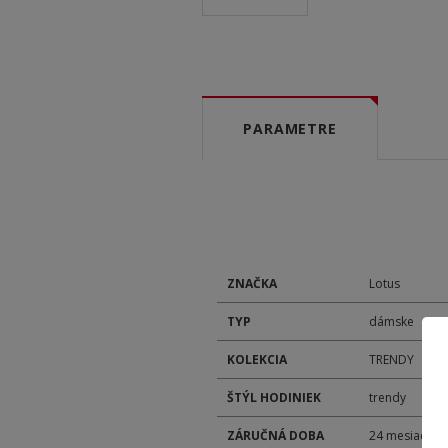
PARAMETRE
ZNAČKA
Lotus
TYP
dámske
KOLEKCIA
TRENDY
ŠTÝL HODINIEK
trendy
ZÁRUČNÁ DOBA
24 mesiacov