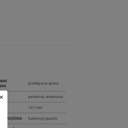
ANIE
preklápacia spona
NKA
perleťová, strieborná
19,7 mm
 STROJČEKA
batériový (quartz)