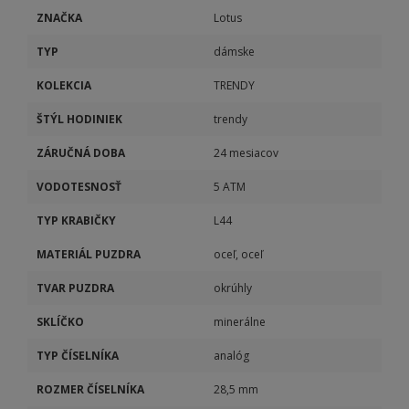
ZNAČKA
Lotus
TYP
dámske
KOLEKCIA
TRENDY
ŠTÝL HODINIEK
trendy
ZÁRUČNÁ DOBA
24 mesiacov
VODOTESNOSŤ
5 ATM
TYP KRABIČKY
L44
MATERIÁL PUZDRA
oceľ, oceľ
TVAR PUZDRA
okrúhly
SKLÍČKO
minerálne
TYP ČÍSELNÍKA
analóg
ROZMER ČÍSELNÍKA
28,5 mm