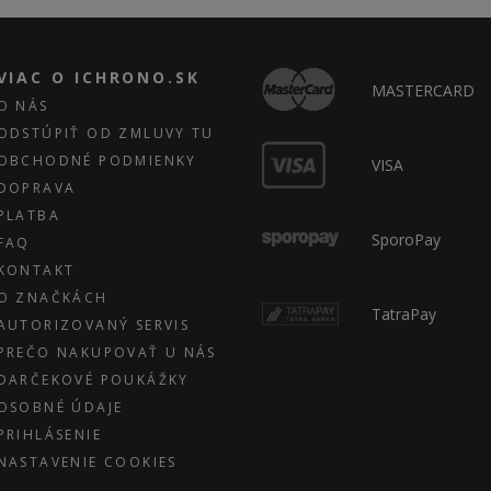
VIAC O ICHRONO.SK
MASTERCARD
O NÁS
ODSTÚPIŤ OD ZMLUVY TU
OBCHODNÉ PODMIENKY
VISA
DOPRAVA
PLATBA
SporoPay
FAQ
KONTAKT
O ZNAČKÁCH
TatraPay
AUTORIZOVANÝ SERVIS
PREČO NAKUPOVAŤ U NÁS
DARČEKOVÉ POUKÁŽKY
OSOBNÉ ÚDAJE
PRIHLÁSENIE
NASTAVENIE COOKIES