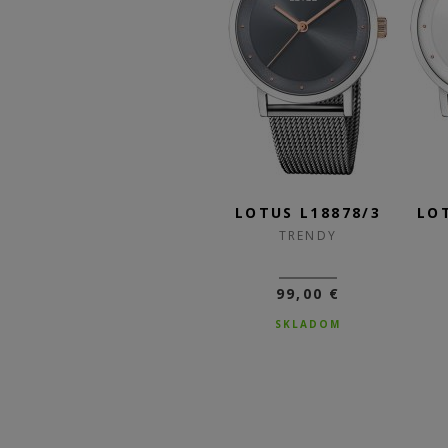
/1
LOTUS L18879/1
LOTUS L18878/3
LO
TRENDY
TRENDY
99,00 €
99,00 €
SKLADOM
SKLADOM