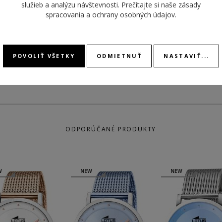
služieb a analýzu návštevnosti. Prečítajte si naše
zásady
MATERIÁL
náramok oceľ
REMIENKA
DÁTU
spracovania a ochrany osobných údajov
.
DEŇ V
POVOLIŤ VŠETKY
ODMIETNUŤ
NASTAVIŤ...
ODPORÚČANÉ PRODUKTY
W
NEW
NEW