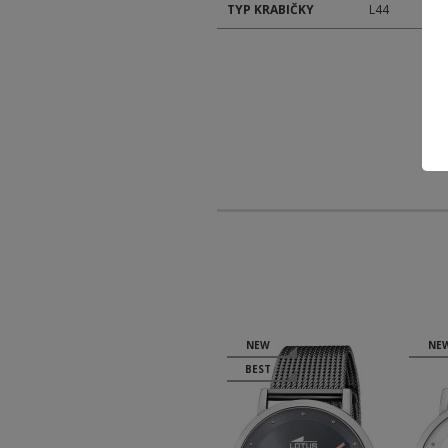
TYP KRABIČKY
L44
NEW
NEW
NE
BEST