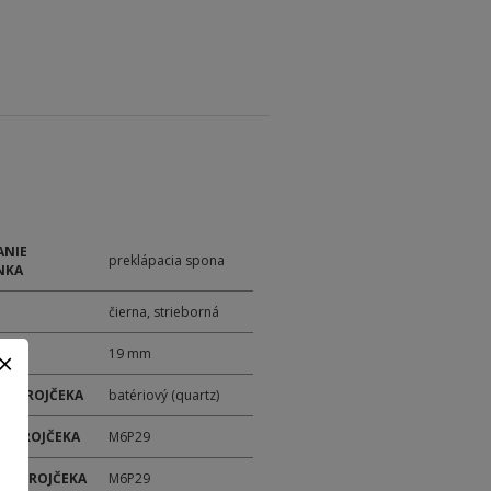
ANIE
preklápacia spona
NKA
čierna, strieborná
19 mm
 STROJČEKA
batériový (quartz)
 STROJČEKA
M6P29
ER STROJČEKA
M6P29