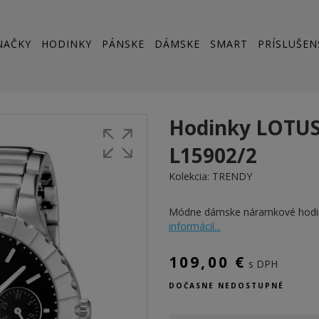
NAČKY
HODINKY
PÁNSKE
DÁMSKE
SMART
PRÍSLUŠEN
Hodinky LOTU
L15902/2
Kolekcia:
TRENDY
Módne dámske náramkové hod
informácií...
109,00 €
s DPH
DOČASNE NEDOSTUPNÉ