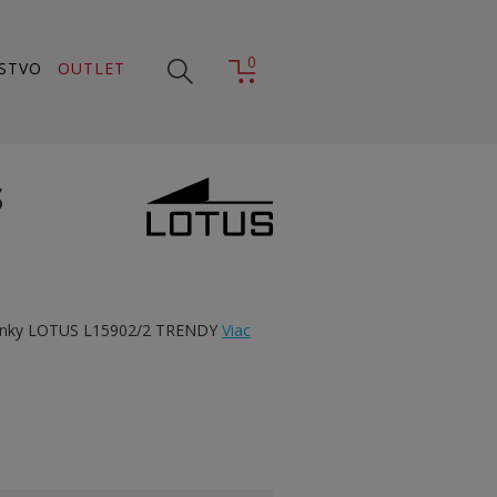
0
STVO
OUTLET
S
inky LOTUS L15902/2 TRENDY
Viac