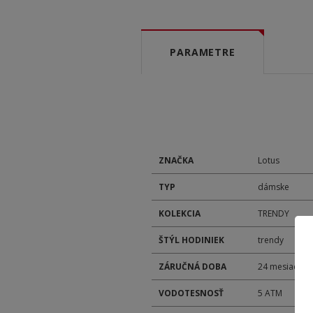
PARAMETRE
ZNAČKA
Lotus
TYP
dámske
KOLEKCIA
TRENDY
ŠTÝL HODINIEK
trendy
ZÁRUČNÁ DOBA
24 mesiacov
VODOTESNOSŤ
5 ATM