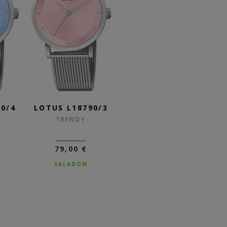
0/4
LOTUS L18790/3
LOTUS L18790/2
L
TRENDY
TRENDY
79,00 €
79,00 €
SKLADOM
SKLADOM