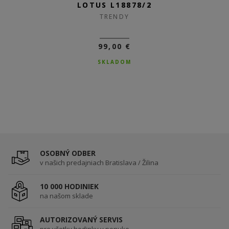
LOTUS L18878/3
LOTUS L18878/2
TRENDY
TRENDY
99,00 €
99,00 €
SKLADOM
SKLADOM
OSOBNÝ ODBER
v našich predajniach Bratislava / Žilina
10 000 HODINIEK
na našom sklade
AUTORIZOVANÝ SERVIS