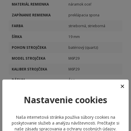
MATERIÁL REMIENKA
náramok oceľ
ZAPÍNANIE REMIENKA
preklápacia spona
FARBA
strieborná, strieborná
ŠÍRKA
19 mm
POHON STROJČEKA
batériový (quartz)
MODEL STROJČEKA
M6P29
KALIBER STROJČEKA
M6P29
DÁTUM
Áno
DEŇ V TÝŽDNI
Áno
Nastavenie cookies
Naša internetová stránka používa súbory cookies na
poskytovanie služieb a analýzu návštevnosti. Prečítajte si
naše
zásady spracovania a ochrany osobných údajov
.