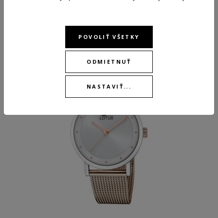
ODPORÚČANÉ PRODUKTY
POVOLIŤ VŠETKY
ODMIETNUŤ
NEW
NEW
BEST
NASTAVIŤ...