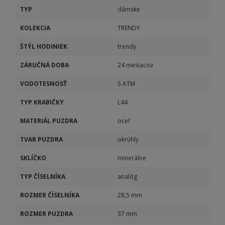
TYP
dámske
KOLEKCIA
TRENDY
ŠTÝL HODINIEK
trendy
ZÁRUČNÁ DOBA
24 mesiacov
VODOTESNOSŤ
5 ATM
TYP KRABIČKY
L44
MATERIÁL PUZDRA
oceľ
TVAR PUZDRA
okrúhly
SKLÍČKO
minerálne
TYP ČÍSELNÍKA
analóg
ROZMER ČÍSELNÍKA
28,5 mm
ROZMER PUZDRA
37 mm