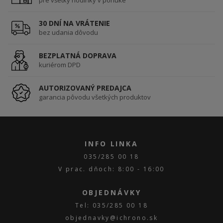
pre všetky hodinky v ponuke
30 DNÍ NA VRÁTENIE
bez udania dôvodu
BEZPLATNÁ DOPRAVA
kuriérom DPD
AUTORIZOVANÝ PREDAJCA
garancia pôvodu všetkých produktov
INFO LINKA
035/285 00 18
V prac. dňoch: 8:00 - 16:00
OBJEDNÁVKY
Tel: 035/285 00 18
objednavky@ichrono.sk