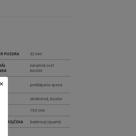
R PUZDRA
32 mm
IÁL
náramok oceľ
NKA
bicolor
ANIE
preklápacia spona
NKA
strieborná, bicolor
19,5 mm
 STROJČEKA
batériový (quartz)