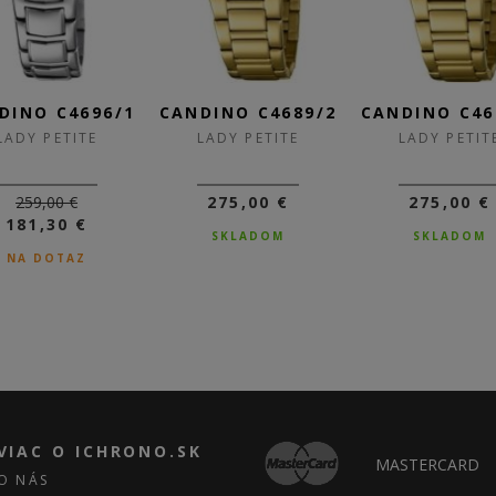
DINO C4696/1
CANDINO C4689/2
CANDINO C46
LADY PETITE
LADY PETITE
LADY PETIT
259,00 €
275,00 €
275,00 €
181,30 €
SKLADOM
SKLADOM
NA DOTAZ
VIAC O ICHRONO.SK
MASTERCARD
O NÁS