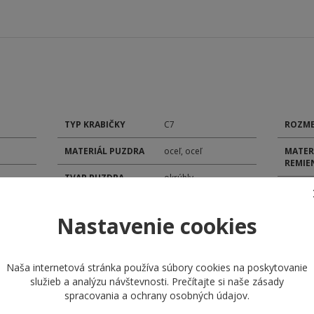
TYP KRABIČKY
C7
ROZME
MATERIÁL PUZDRA
oceľ, oceľ
MATER
REMIE
TVAR PUZDRA
okrúhly
ZAPÍN
REMIE
SKLÍČKO
zafírové
Nastavenie cookies
FARBA
TYP ČÍSELNÍKA
analóg
ŠÍRKA
ROZMER ČÍSELNÍKA
24 mm
Naša internetová stránka používa súbory cookies na poskytovanie
služieb a analýzu návštevnosti. Prečítajte si naše
zásady
POHON
spracovania a ochrany osobných údajov
.