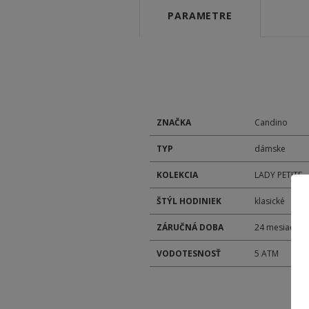
PARAMETRE
ZNAČKA
Candino
TYP
dámske
KOLEKCIA
LADY PETITE
ŠTÝL HODINIEK
klasické
ZÁRUČNÁ DOBA
24 mesiacov
VODOTESNOSŤ
5 ATM