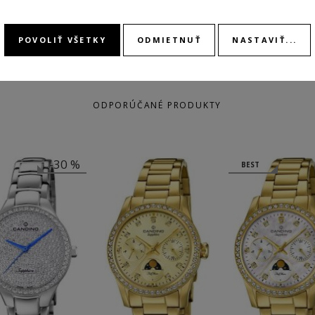
POVOLIŤ VŠETKY
ODMIETNUŤ
NASTAVIŤ...
ODPORÚČANÉ PRODUKTY
-30 %
BEST