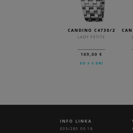
7/1
CANDINO C4731/2
CANDINO C4730/2
CAN
LADY PETITE
LADY PETITE
159,00 €
169,00 €
111,30 €
DO 3-5 DNÍ
SKLADOM
INFO LINKA
035/285 00 18