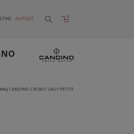
0
STVO
OUTLET
INO
dinky CANDINO C4538/1 LADY PETITE