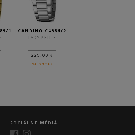
89/1
CANDINO C4686/2
CANDINO C4684/3
CA
E
LADY PETITE
LADY PETITE
229,00 €
199,00 €
149,25 €
NA DOTAZ
SKLADOM
SOCIÁLNE MÉDIÁ