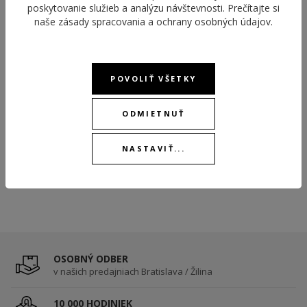
poskytovanie služieb a analýzu návštevnosti. Prečítajte si
naše
zásady spracovania a ochrany osobných údajov
.
LOTUS STYLE LS1855-2/1
PRIVILEGE
POVOLIŤ VŠETKY
ODMIETNUŤ
29,00 €
DO 3-5 DNÍ
NASTAVIŤ...
OSOBNÝ ODBER
v našich predajniach Bratislava / Žilina
10 000 HODINIEK