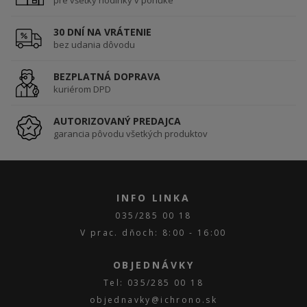
pre všetky hodinky v ponuke
30 DNÍ NA VRÁTENIE
bez udania dôvodu
BEZPLATNÁ DOPRAVA
kuriérom DPD
AUTORIZOVANÝ PREDAJCA
garancia pôvodu všetkých produktov
INFO LINKA
035/285 00 18
V prac. dňoch: 8:00 - 16:00
OBJEDNÁVKY
Tel: 035/285 00 18
objednavky@ichrono.sk