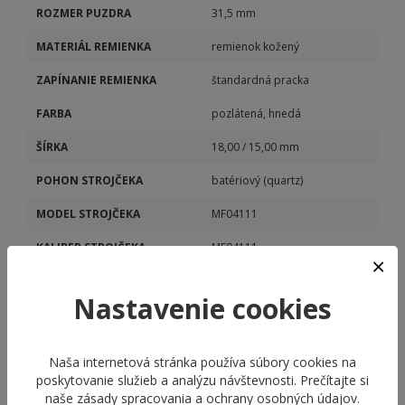
ROZMER PUZDRA
31,5 mm
MATERIÁL REMIENKA
remienok kožený
ZAPÍNANIE REMIENKA
štandardná pracka
FARBA
pozlátená, hnedá
ŠÍRKA
18,00 / 15,00 mm
POHON STROJČEKA
batériový (quartz)
MODEL STROJČEKA
MF04111
KALIBER STROJČEKA
MF04111
DÁTUM
Áno
Nastavenie cookies
Naša internetová stránka používa súbory cookies na
poskytovanie služieb a analýzu návštevnosti. Prečítajte si
naše
zásady spracovania a ochrany osobných údajov
.