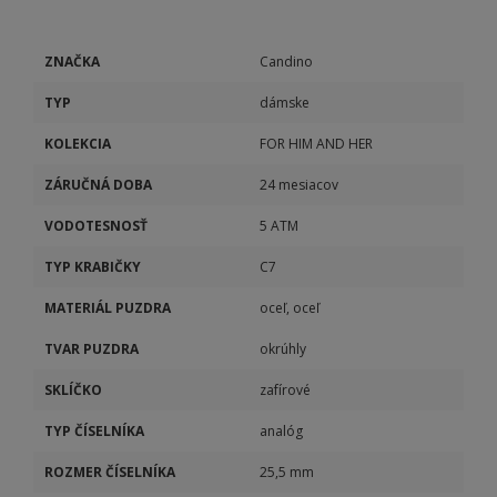
ZNAČKA
Candino
TYP
dámske
KOLEKCIA
FOR HIM AND HER
ZÁRUČNÁ DOBA
24 mesiacov
VODOTESNOSŤ
5 ATM
TYP KRABIČKY
C7
MATERIÁL PUZDRA
oceľ, oceľ
TVAR PUZDRA
okrúhly
SKLÍČKO
zafírové
TYP ČÍSELNÍKA
analóg
ROZMER ČÍSELNÍKA
25,5 mm