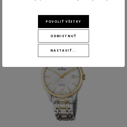
ODPORÚČANÉ PRODUKTY
POVOLIŤ VŠETKY
ODMIETNUŤ
-30 %
NASTAVIŤ...