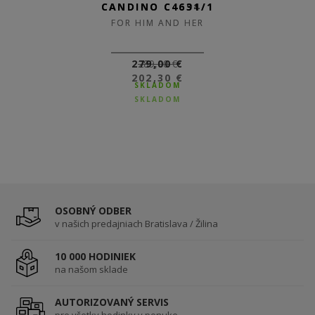
CANDINO C4694/1
CANDINO C4631/1
FOR HIM AND HER
FOR HIM AND HER
279,00 €
289,00 €
202,30 €
SKLADOM
SKLADOM
OSOBNÝ ODBER
v našich predajniach Bratislava / Žilina
10 000 HODINIEK
na našom sklade
AUTORIZOVANÝ SERVIS