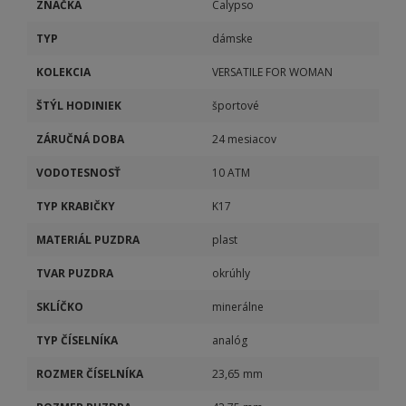
ZNAČKA
Calypso
TYP
dámske
KOLEKCIA
VERSATILE FOR WOMAN
ŠTÝL HODINIEK
športové
ZÁRUČNÁ DOBA
24 mesiacov
VODOTESNOSŤ
10 ATM
TYP KRABIČKY
K17
MATERIÁL PUZDRA
plast
TVAR PUZDRA
okrúhly
SKLÍČKO
minerálne
TYP ČÍSELNÍKA
analóg
ROZMER ČÍSELNÍKA
23,65 mm