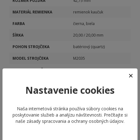
ROZMER PUZDRA
42,75 mm
MATERIÁL REMIENKA
remienok kaučuk
FARBA
čierna, biela
ŠÍRKA
20,00 / 20,00 mm
POHON STROJČEKA
batériový (quartz)
MODEL STROJČEKA
M2035
KALIBER STROJČEKA
M2035
Nastavenie cookies
Naša internetová stránka používa súbory cookies na
poskytovanie služieb a analýzu návštevnosti. Prečítajte si
naše
zásady spracovania a ochrany osobných údajov
.
ODPORÚČANÉ PRODUKTY