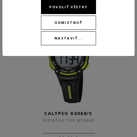
POVOLIŤ VŠETKY
BEST
ODMIETNUŤ
NASTAVIŤ...
CALYPSO K6068/5
VERSATILE FOR WOMAN