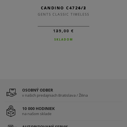
CANDINO C4726/2
CANDINO C4724/3
GENTS CLASSIC TIMELESS
GENTS CLASSIC TIMELESS
149,00 €
139,00 €
SKLADOM
SKLADOM
OSOBNÝ ODBER
v našich predajniach Bratislava / Žilina
10 000 HODINIEK
na našom sklade
AUTORIZOVANÝ SERVIS