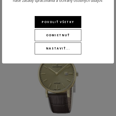
naše
zásady spracovania a ochrany osobných údajov
.
ODPORÚČANÉ PRODUKTY
POVOLIŤ VŠETKY
ODMIETNUŤ
NASTAVIŤ...