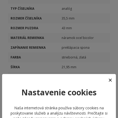
TYP ČÍSELNÍKA
analóg
ROZMER ČÍSELNÍKA
35,5 mm
ROZMER PUZDRA
43 mm
MATERIÁL REMIENKA
náramok oceľ bicolor
ZAPÍNANIE REMIENKA
preklápacia spona
FARBA
strieborná, zlatá
ŠÍRKA
21,95 mm
POHON STROJČEKA
batériový (quartz)
DÁTUM
Áno
Nastavenie cookies
Naša internetová stránka používa súbory cookies na
poskytovanie služieb a analýzu návštevnosti. Prečítajte si