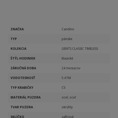
ZNAČKA
Candino
TYP
pánske
KOLEKCIA
GENTS CLASSIC TIMELESS
ŠTÝL HODINIEK
klasické
ZÁRUČNÁ DOBA
24 mesiacov
VODOTESNOSŤ
5 ATM
TYP KRABIČKY
C5
MATERIÁL PUZDRA
oceľ, oceľ
TVAR PUZDRA
okrúhly
SKLÍČKO
zafírové