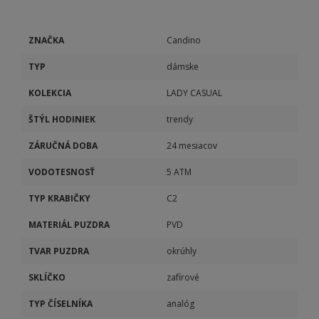
ZNAČKA
Candino
TYP
dámske
KOLEKCIA
LADY CASUAL
ŠTÝL HODINIEK
trendy
ZÁRUČNÁ DOBA
24 mesiacov
VODOTESNOSŤ
5 ATM
TYP KRABIČKY
C2
MATERIÁL PUZDRA
PVD
TVAR PUZDRA
okrúhly
SKLÍČKO
zafírové
TYP ČÍSELNÍKA
analóg