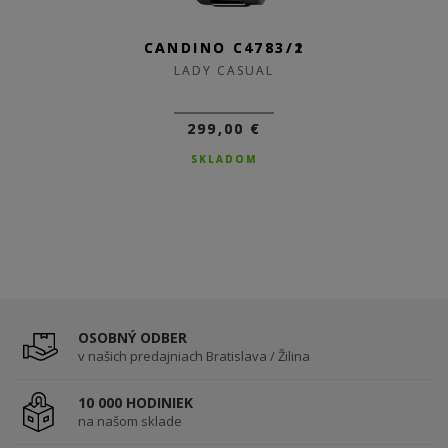
CANDINO C4783/2
CANDINO C4783/1
LADY CASUAL
LADY CASUAL
299,00 €
299,00 €
SKLADOM
SKLADOM
OSOBNÝ ODBER
v našich predajniach Bratislava / Žilina
10 000 HODINIEK
na našom sklade