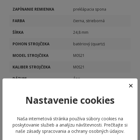
ZAPÍNANIE REMIENKA
preklápacia spona
FARBA
čierna, strieborná
ŠÍRKA
24,8 mm
POHON STROJČEKA
batériový (quartz)
MODEL STROJČEKA
M0S21
KALIBER STROJČEKA
M0S21
DÁTUM
Áno
STOPKY
Áno
Nastavenie cookies
Naša internetová stránka používa súbory cookies na
poskytovanie služieb a analýzu návštevnosti. Prečítajte si
naše
zásady spracovania a ochrany osobných údajov
.