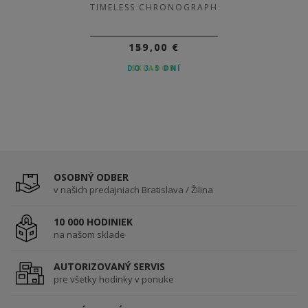
TIMELESS CHRONOGRAPH
TIMELESS CHRONOGRAPH
149,00 €
159,00 €
DO 3-5 DNÍ
SKLADOM
OSOBNÝ ODBER
v našich predajniach Bratislava / Žilina
10 000 HODINIEK
na našom sklade
AUTORIZOVANÝ SERVIS
pre všetky hodinky v ponuke