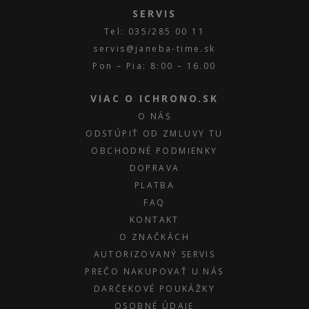
SERVIS
Tel: 035/285 00 11
servis@janeba-time.sk
Pon – Pia: 8:00 – 16.00
VIAC O ICHRONO.SK
O NÁS
ODSTÚPIŤ OD ZMLUVY TU
OBCHODNÉ PODMIENKY
DOPRAVA
PLATBA
FAQ
KONTAKT
O ZNAČKÁCH
AUTORIZOVANÝ SERVIS
PREČO NAKUPOVAŤ U NÁS
DARČEKOVÉ POUKÁŽKY
OSOBNÉ ÚDAJE