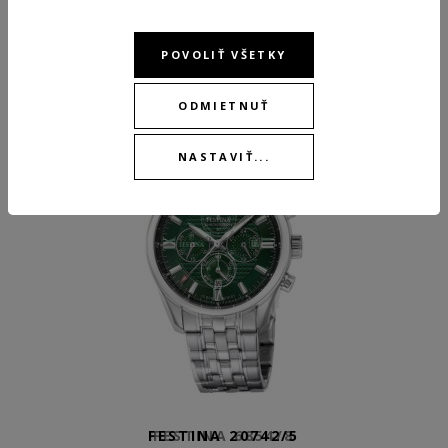
ODPORÚČANÉ PRODUKTY
POVOLIŤ VŠETKY
ODMIETNUŤ
NASTAVIŤ...
FESTINA 20742/5
FESTINA 6854/8