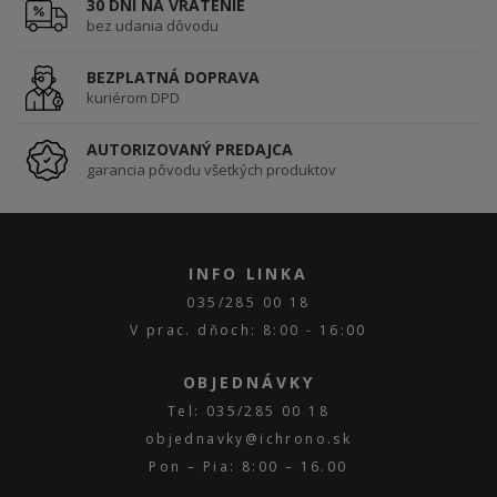
30 DNÍ NA VRÁTENIE
bez udania dôvodu
BEZPLATNÁ DOPRAVA
kuriérom DPD
AUTORIZOVANÝ PREDAJCA
garancia pôvodu všetkých produktov
INFO LINKA
035/285 00 18
V prac. dňoch: 8:00 - 16:00
OBJEDNÁVKY
Tel: 035/285 00 18
objednavky@ichrono.sk
Pon – Pia: 8:00 – 16.00