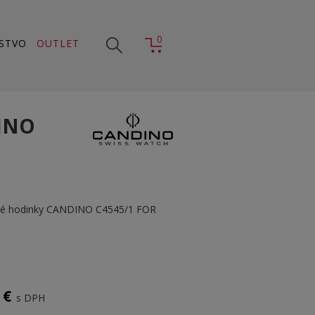
0
STVO
OUTLET
INO
ové hodinky CANDINO C4545/1 FOR
 €
s DPH