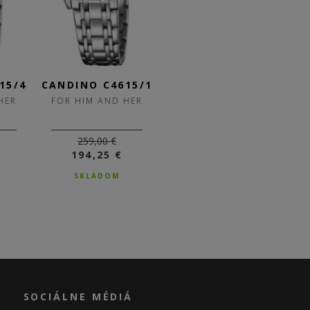
15/4
CANDINO C4615/1
CANDINO C4614/4
CA
HER
FOR HIM AND HER
FOR HIM AND HER
F
259,00 €
259,00 €
194,25 €
SKLADOM
SKLADOM
SOCIÁLNE MÉDIÁ