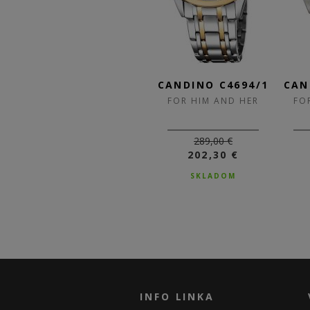
4/3
CANDINO C4694/2
CANDINO C4694/1
CAN
ER
FOR HIM AND HER
FOR HIM AND HER
FO
289,00 €
289,00 €
202,30 €
202,30 €
SKLADOM
SKLADOM
INFO LINKA