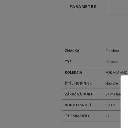
PARAMETRE
ZNAČKA
Candino
TYP
dámske
KOLEKCIA
FOR HIM AND
ŠTÝL HODINIEK
klasické
ZÁRUČNÁ DOBA
24 mesiacov
VODOTESNOSŤ
5 ATM
TYP KRABIČKY
C7