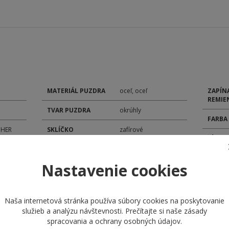
MATERIÁL PUZDRA
oceľ, oceľ
ZAPÍN
REMIE
TVAR PUZDRA
okrúhly
FARBA
 HER
SKLÍČKO
zafírové
ŠÍRKA
TYP ČÍSELNÍKA
analóg
POHON
Nastavenie cookies
ROZMER ČÍSELNÍKA
25,5 mm
MODEL
ROZMER PUZDRA
31,5 mm
KALIB
Naša internetová stránka používa súbory cookies na poskytovanie
MATERIÁL
náramok oceľ
služieb a analýzu návštevnosti. Prečítajte si naše
zásady
REMIENKA
bicolor
DÁTU
spracovania a ochrany osobných údajov
.