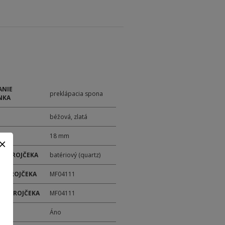
ANIE
preklápacia spona
NKA
béžová, zlatá
18 mm
 STROJČEKA
batériový (quartz)
 STROJČEKA
MF04111
ER STROJČEKA
MF04111
M
Áno