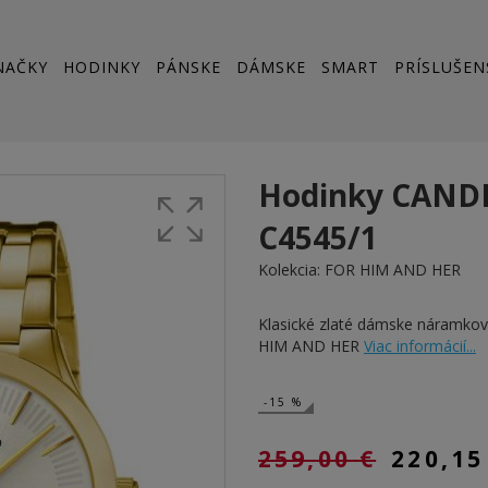
NAČKY
HODINKY
PÁNSKE
DÁMSKE
SMART
PRÍSLUŠEN
Hodinky CAND
C4545/1
Kolekcia:
FOR HIM AND HER
Klasické zlaté dámske náramk
HIM AND HER
Viac informácií...
-15 %
259,00 €
220,15