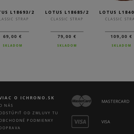
TUS L18693/2
LOTUS L18685/2
LOTUS L184
LASSIC STRAP
CLASSIC STRAP
CLASSIC STR
69,00 €
79,00 €
109,00 €
SKLADOM
SKLADOM
SKLADOM
VIAC O ICHRONO.SK
MASTERCARD
O NÁS
ODSTÚPIŤ OD ZMLUVY TU
OBCHODNÉ PODMIENKY
VISA
DOPRAVA