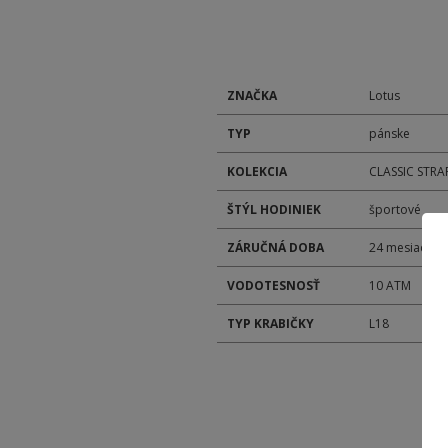
ZNAČKA
Lotus
TYP
pánske
KOLEKCIA
CLASSIC STRA
ŠTÝL HODINIEK
športové
ZÁRUČNÁ DOBA
24 mesiacov
VODOTESNOSŤ
10 ATM
TYP KRABIČKY
L18