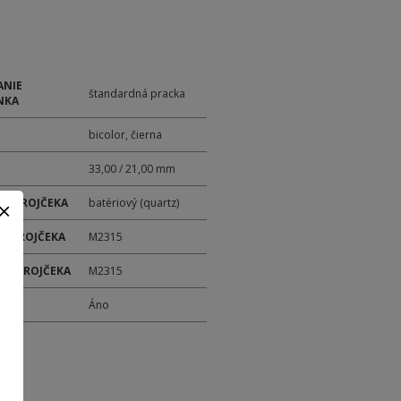
ANIE
štandardná pracka
NKA
bicolor, čierna
33,00 / 21,00 mm
 STROJČEKA
batériový (quartz)
 STROJČEKA
M2315
ER STROJČEKA
M2315
M
Áno