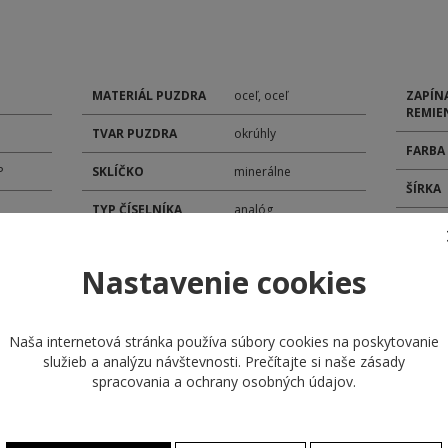
MATERIÁL PUZDRA
oceľ, oceľ
ZAPÍN
REMIE
TVAR PUZDRA
okrúhly
FARBA
P
SKLÍČKO
minerálne
ŠÍRKA
TYP ČÍSELNÍKA
analóg
POHON
ROZMER ČÍSELNÍKA
33,5 mm
MODEL
Nastavenie cookies
ROZMER PUZDRA
45,5 mm
KALIB
MATERIÁL
remienok kaučuk
Naša internetová stránka používa súbory cookies na poskytovanie
REMIENKA
DÁTU
služieb a analýzu návštevnosti. Prečítajte si naše
zásady
spracovania a ochrany osobných údajov
.