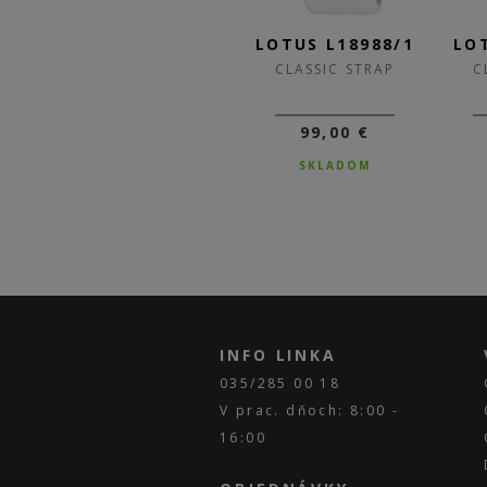
/G
LOTUS L18988/4
LOTUS L18988/1
LO
CLASSIC STRAP
CLASSIC STRAP
C
99,00 €
99,00 €
SKLADOM
SKLADOM
INFO LINKA
035/285 00 18
V prac. dňoch: 8:00 -
16:00