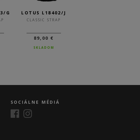
03/G
LOTUS L18402/J
LOTUS L18402/I
L
AP
CLASSIC STRAP
CLASSIC STRAP
89,00 €
89,00 €
SKLADOM
NA OBJEDNÁVKU
SOCIÁLNE MÉDIÁ