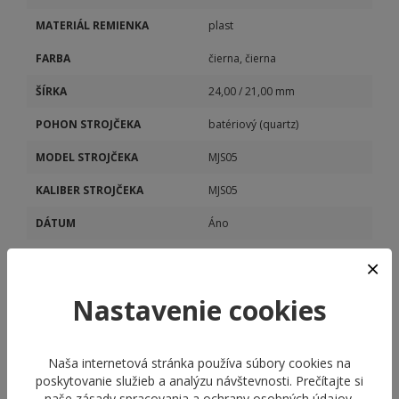
MATERIÁL REMIENKA
plast
FARBA
čierna, čierna
ŠÍRKA
24,00 / 21,00 mm
POHON STROJČEKA
batériový (quartz)
MODEL STROJČEKA
MJS05
KALIBER STROJČEKA
MJS05
DÁTUM
Áno
STOPKY
Áno
VEČNÝ KALENDÁR
Áno
Nastavenie cookies
Naša internetová stránka používa súbory cookies na
poskytovanie služieb a analýzu návštevnosti. Prečítajte si
naše
zásady spracovania a ochrany osobných údajov
.