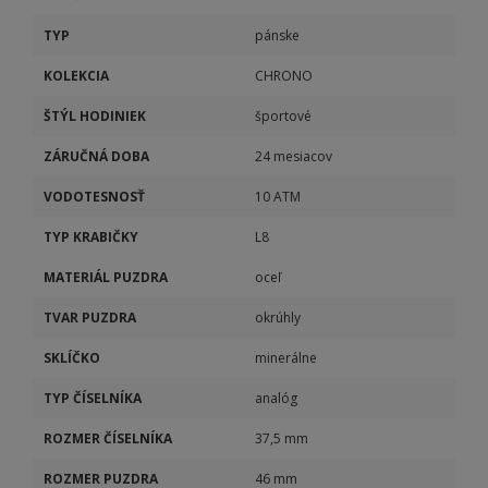
TYP
pánske
KOLEKCIA
CHRONO
ŠTÝL HODINIEK
športové
ZÁRUČNÁ DOBA
24 mesiacov
VODOTESNOSŤ
10 ATM
TYP KRABIČKY
L8
MATERIÁL PUZDRA
oceľ
TVAR PUZDRA
okrúhly
SKLÍČKO
minerálne
TYP ČÍSELNÍKA
analóg
ROZMER ČÍSELNÍKA
37,5 mm
ROZMER PUZDRA
46 mm