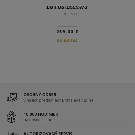
LOTUS L18756/1
LOTUS L9997/3
CHRONO
CHRONO
149,00 €
259,00 €
NA DOTAZ
SKLADOM
OSOBNÝ ODBER
v našich predajniach Bratislava / Žilina
10 000 HODINIEK
na našom sklade
AUTORIZOVANÝ SERVIS