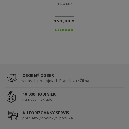
CERAMIC
CERAMIC
159,00 €
159,00 €
SKLADOM
SKLADOM
OSOBNÝ ODBER
v našich predajniach Bratislava / Žilina
10 000 HODINIEK
na našom sklade
AUTORIZOVANÝ SERVIS
pre všetky hodinky v ponuke