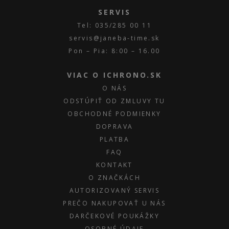
SERVIS
Tel: 035/285 00 11
servis@janeba-time.sk
Pon – Pia: 8:00 – 16.00
VIAC O ICHRONO.SK
O NÁS
ODSTÚPIŤ OD ZMLUVY TU
OBCHODNÉ PODMIENKY
DOPRAVA
PLATBA
FAQ
KONTAKT
O ZNAČKÁCH
AUTORIZOVANÝ SERVIS
PREČO NAKUPOVAŤ U NÁS
DARČEKOVÉ POUKÁŽKY
OSOBNÉ ÚDAJE