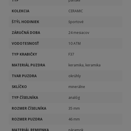
TYP
pánske
KOLEKCIA
CERAMIC
ŠTÝL HODINIEK
športové
ZÁRUČNÁ DOBA
24 mesiacov
VODOTESNOSŤ
10 ATM
TYP KRABIČKY
F37
MATERIÁL PUZDRA
keramika, keramika
TVAR PUZDRA
okrúhly
SKLÍČKO
minerálne
TYP ČÍSELNÍKA
analóg
ROZMER ČÍSELNÍKA
35 mm
ROZMER PUZDRA
46 mm
MATERIÁL REMIENKA
náramok