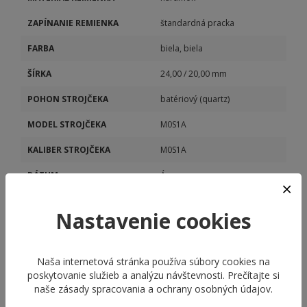
ZAPÍNANIE REMIENKA
štandardná pracka
FARBA
biela, biela
ŠÍRKA
24,00 / 20,00 mm
POHON STROJČEKA
batériový (quartz)
MODEL STROJČEKA
M0S1A
KALIBER STROJČEKA
M0S1A
DÁTUM
Áno
STOPKY
Áno
Nastavenie cookies
Naša internetová stránka používa súbory cookies na
poskytovanie služieb a analýzu návštevnosti. Prečítajte si
naše
zásady spracovania a ochrany osobných údajov
.