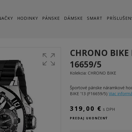
NAČKY
HODINKY
PÁNSKE
DÁMSKE
SMART
PRÍSLUŠEN
CHRONO BIKE 
16659/5
Kolekcia:
CHRONO BIKE
Športové pánske náramkové h
BIKE '13 (F16659/5)
Viac informác
319,00 €
s DPH
PREDAJ UKONČENÝ