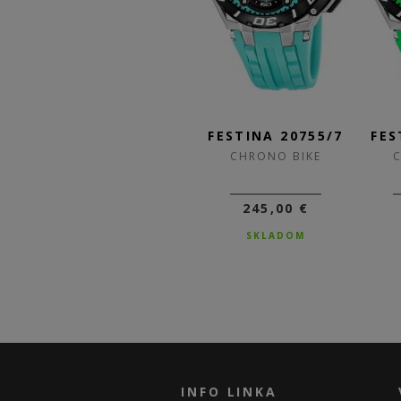
/1
FESTINA 20755/8
FESTINA 20755/7
FES
CHRONO BIKE
CHRONO BIKE
245,00 €
245,00 €
SKLADOM
SKLADOM
INFO LINKA