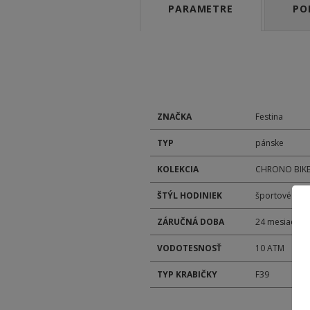
PARAMETRE
PO
ZNAČKA
Festina
TYP
pánske
KOLEKCIA
CHRONO BIK
ŠTÝL HODINIEK
športové
ZÁRUČNÁ DOBA
24 mesiacov
VODOTESNOSŤ
10 ATM
TYP KRABIČKY
F39