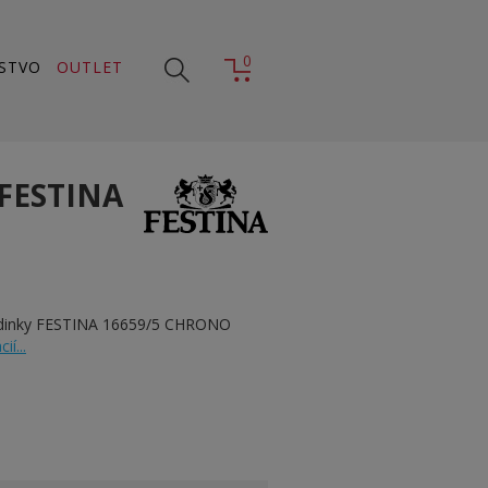
0
STVO
OUTLET
FESTINA
odinky FESTINA 16659/5 CHRONO
ií...