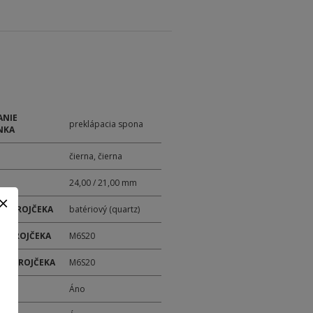
ANIE
preklápacia spona
NKA
čierna, čierna
24,00 / 21,00 mm
 STROJČEKA
batériový (quartz)
 STROJČEKA
M6S20
ER STROJČEKA
M6S20
M
Áno