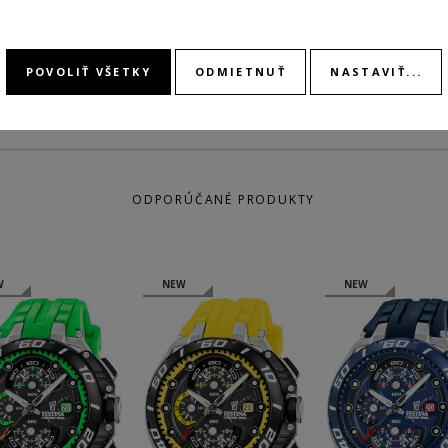
STOPK
POVOLIŤ VŠETKY
ODMIETNUŤ
NASTAVIŤ...
ODPORÚČANÉ PRODUKTY
W
NEW
NEW