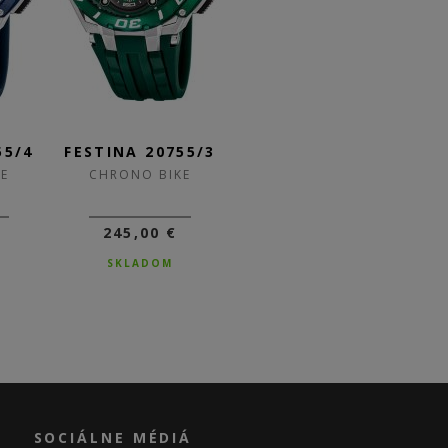
55/4
FESTINA 20755/3
FESTINA 20755/2
F
E
CHRONO BIKE
CHRONO BIKE
245,00 €
245,00 €
SKLADOM
SKLADOM
SOCIÁLNE MÉDIÁ