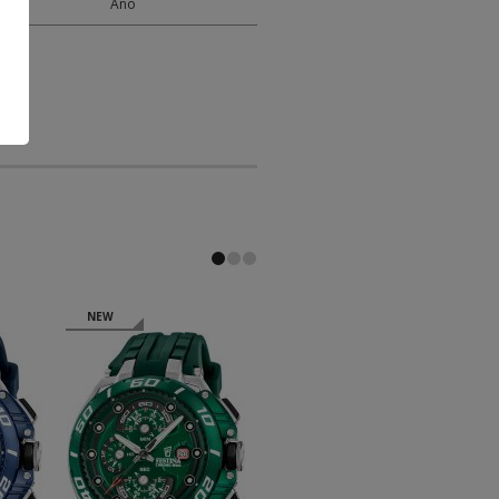
Y
Áno
NEW
NEW