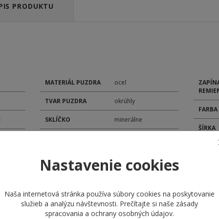
PIS PRODUKTU
MATERIÁL PUZDRA
oceľ
ZAPÍN
REMIE
TVAR PUZDRA
okrúhly
FARBA
E
SKLÍČKO
minerálne
ŠÍRKA
TYP ČÍSELNÍKA
analóg
POHON
ROZMER ČÍSELNÍKA
35 mm
Nastavenie cookies
MODEL
ROZMER PUZDRA
48 mm
KALIB
Naša internetová stránka používa súbory cookies na poskytovanie
MATERIÁL
náramok
REMIENKA
DÁTU
služieb a analýzu návštevnosti. Prečítajte si naše
zásady
spracovania a ochrany osobných údajov
.