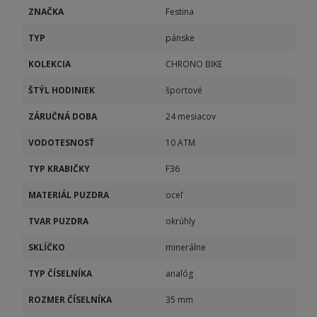
ZNAČKA
Festina
TYP
pánske
KOLEKCIA
CHRONO BIKE
ŠTÝL HODINIEK
športové
ZÁRUČNÁ DOBA
24 mesiacov
VODOTESNOSŤ
10 ATM
TYP KRABIČKY
F36
MATERIÁL PUZDRA
oceľ
TVAR PUZDRA
okrúhly
SKLÍČKO
minerálne
TYP ČÍSELNÍKA
analóg
ROZMER ČÍSELNÍKA
35 mm