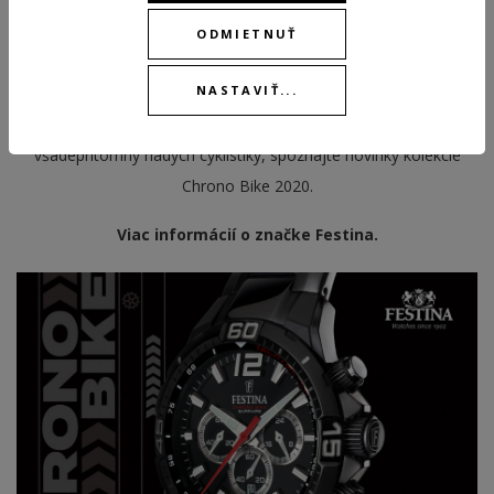
hodiniek. Tieto rýdzo športové chronografy v ušľachtilej oceli, až
v 44mm puzdre a s 10 atmosférami vodotesnosti, prinášajú
ODMIETNUŤ
každý rok veľa zaujímavých moderných farebných variantov a
NASTAVIŤ...
oslovujú nadšencov nielen do cyklistiky po celom svete.
Spoznajte mimoriadnu kvalitu, športový atraktívny vzhľad a
všadeprítomný nádych cyklistiky, spoznajte novinky kolekcie
Chrono Bike 2020.
Viac informácií o značke Festina.