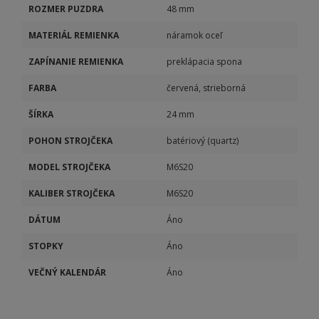
ROZMER PUZDRA
48 mm
MATERIÁL REMIENKA
náramok oceľ
ZAPÍNANIE REMIENKA
preklápacia spona
FARBA
červená, strieborná
ŠÍRKA
24 mm
POHON STROJČEKA
batériový (quartz)
MODEL STROJČEKA
M6S20
KALIBER STROJČEKA
M6S20
DÁTUM
Áno
STOPKY
Áno
VEČNÝ KALENDÁR
Áno