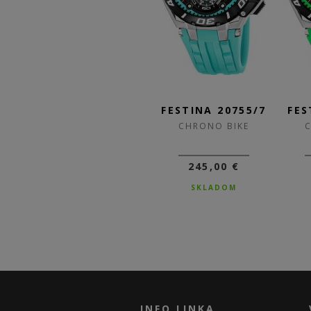
/1
FESTINA 20755/8
FESTINA 20755/7
FES
CHRONO BIKE
CHRONO BIKE
245,00 €
245,00 €
SKLADOM
SKLADOM
INFO LINKA