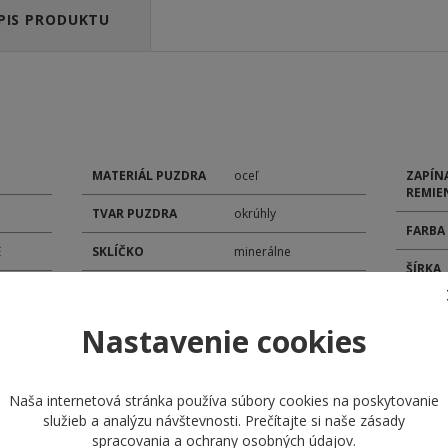
PIS PRODUKTU
MATERIÁL PUZDRA
oceľ
ZAPÍN
REMIE
TVAR PUZDRA
okrúhly
FARBA
E
SKLÍČKO
minerálne
ŠÍRKA
TYP ČÍSELNÍKA
analóg
POHON
ROZMER ČÍSELNÍKA
35 mm
Nastavenie cookies
MODEL
ROZMER PUZDRA
48 mm
KALIB
Naša internetová stránka používa súbory cookies na poskytovanie
MATERIÁL
náramok oceľ
služieb a analýzu návštevnosti. Prečítajte si naše
zásady
REMIENKA
DÁTU
spracovania a ochrany osobných údajov
.