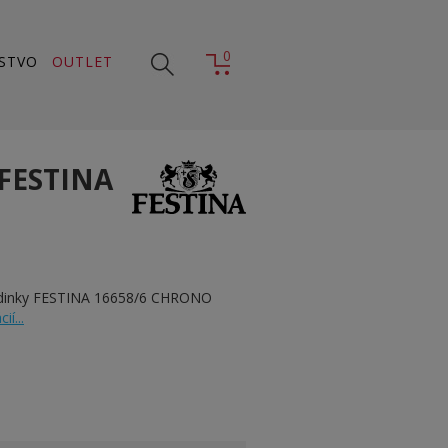
0
STVO
OUTLET
FESTINA
odinky FESTINA 16658/6 CHRONO
ií...