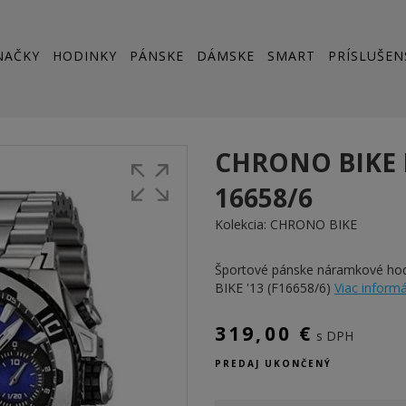
NAČKY
HODINKY
PÁNSKE
DÁMSKE
SMART
PRÍSLUŠEN
CHRONO BIKE 
16658/6
Kolekcia:
CHRONO BIKE
Športové pánske náramkové h
BIKE '13 (F16658/6)
Viac informác
319,00 €
s DPH
PREDAJ UKONČENÝ