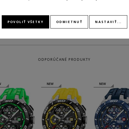
STOPK
POVOLIŤ VŠETKY
ODMIETNUŤ
NASTAVIŤ...
ODPORÚČANÉ PRODUKTY
W
NEW
NEW