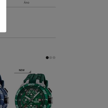
Y
Áno
NEW
NEW