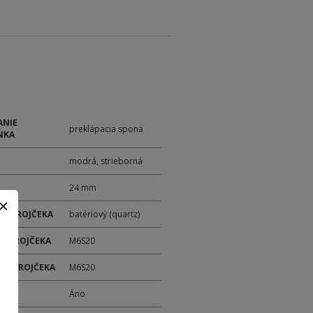
ANIE
preklápacia spona
NKA
modrá, strieborná
24 mm
 STROJČEKA
batériový (quartz)
 STROJČEKA
M6S20
ER STROJČEKA
M6S20
M
Áno