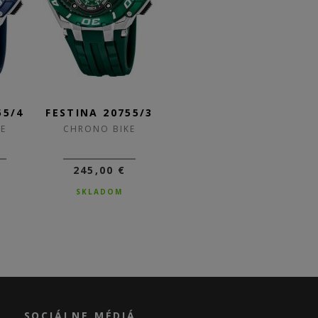
55/4
FESTINA 20755/3
FESTINA 20755/2
F
E
CHRONO BIKE
CHRONO BIKE
245,00 €
245,00 €
SKLADOM
SKLADOM
SOCIÁLNE MÉDIÁ