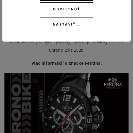
hodiniek. Tieto rýdzo športové chronografy v ušľachtilej oceli, až
v 44mm puzdre a s 10 atmosférami vodotesnosti, prinášajú
ODMIETNUŤ
každý rok veľa zaujímavých moderných farebných variantov a
NASTAVIŤ...
oslovujú nadšencov nielen do cyklistiky po celom svete.
Spoznajte mimoriadnu kvalitu, športový atraktívny vzhľad a
všadeprítomný nádych cyklistiky, spoznajte novinky kolekcie
Chrono Bike 2020.
Viac informácií o značke Festina.