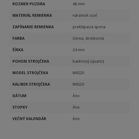
ROZMER PUZDRA
48 mm
MATERIÁL REMIENKA
náramok oceľ
ZAPÍNANIE REMIENKA
preklápacia spona
FARBA
čierna, strieborná
ŠÍRKA
24 mm
POHON STROJČEKA
batériový (quartz)
MODEL STROJČEKA
M6S20
KALIBER STROJČEKA
M6S20
DÁTUM
Áno
STOPKY
Áno
VEČNÝ KALENDÁR
Áno