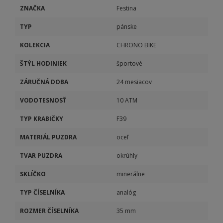
ZNAČKA
Festina
TYP
pánske
KOLEKCIA
CHRONO BIKE
ŠTÝL HODINIEK
športové
ZÁRUČNÁ DOBA
24 mesiacov
VODOTESNOSŤ
10 ATM
TYP KRABIČKY
F39
MATERIÁL PUZDRA
oceľ
TVAR PUZDRA
okrúhly
SKLÍČKO
minerálne
TYP ČÍSELNÍKA
analóg
ROZMER ČÍSELNÍKA
35 mm