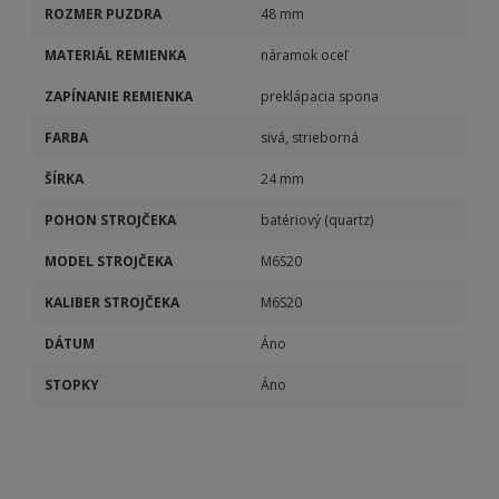
ROZMER PUZDRA
48 mm
MATERIÁL REMIENKA
náramok oceľ
ZAPÍNANIE REMIENKA
preklápacia spona
FARBA
sivá, strieborná
ŠÍRKA
24 mm
POHON STROJČEKA
batériový (quartz)
MODEL STROJČEKA
M6S20
KALIBER STROJČEKA
M6S20
DÁTUM
Áno
STOPKY
Áno