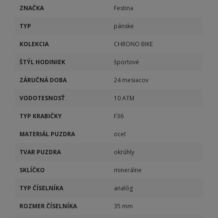
ZNAČKA
Festina
TYP
pánske
KOLEKCIA
CHRONO BIKE
ŠTÝL HODINIEK
športové
ZÁRUČNÁ DOBA
24 mesiacov
VODOTESNOSŤ
10 ATM
TYP KRABIČKY
F36
MATERIÁL PUZDRA
oceľ
TVAR PUZDRA
okrúhly
SKLÍČKO
minerálne
TYP ČÍSELNÍKA
analóg
ROZMER ČÍSELNÍKA
35 mm