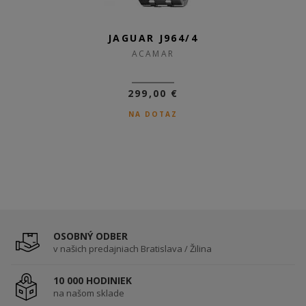
JAGUAR J964/4
JAGUAR J964/3
ACAMAR
ACAMAR
299,00 €
299,00 €
NA DOTAZ
SKLADOM
OSOBNÝ ODBER
v našich predajniach Bratislava / Žilina
10 000 HODINIEK
na našom sklade