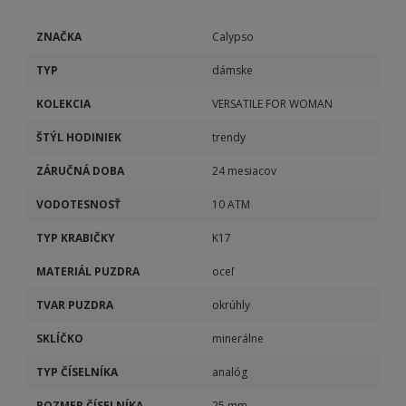
ZNAČKA
Calypso
TYP
dámske
KOLEKCIA
VERSATILE FOR WOMAN
ŠTÝL HODINIEK
trendy
ZÁRUČNÁ DOBA
24 mesiacov
VODOTESNOSŤ
10 ATM
TYP KRABIČKY
K17
MATERIÁL PUZDRA
oceľ
TVAR PUZDRA
okrúhly
SKLÍČKO
minerálne
TYP ČÍSELNÍKA
analóg
ROZMER ČÍSELNÍKA
25 mm