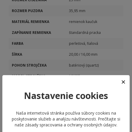
ROZMER PUZDRA
35,95 mm
MATERIÁL REMIENKA
remienok kaučuk
ZAPÍNANIE REMIENKA
štandardná pracka
FARBA
perleťová, fialová
ŠÍRKA
20,00 / 16,00 mm
POHON STROJČEKA
batériový (quartz)
MODEL STROJČEKA
M2035
KALIBER STROJČEKA
M2035
Nastavenie cookies
Naša internetová stránka používa súbory cookies na
poskytovanie služieb a analýzu návštevnosti. Prečítajte si
naše
zásady spracovania a ochrany osobných údajov
.