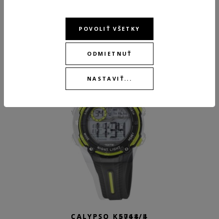
ODPORÚČANÉ PRODUKTY
POVOLIŤ VŠETKY
ODMIETNUŤ
BEST
NASTAVIŤ...
CALYPSO K6068/5
CALYPSO K5744/4