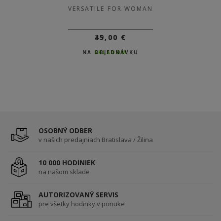
VERSATILE FOR WOMAN
VERSATILE FOR WOMAN
39,00 €
45,00 €
NA OBJEDNÁVKU
SKLADOM
OSOBNÝ ODBER
v našich predajniach Bratislava / Žilina
10 000 HODINIEK
na našom sklade
AUTORIZOVANÝ SERVIS
pre všetky hodinky v ponuke