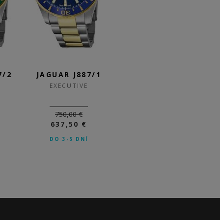
7/2
JAGUAR J887/1
JAGUAR J886/4
EXECUTIVE
EXECUTIVE
750,00 €
690,00 €
637,50 €
586,50 €
DO 3-5 DNÍ
DO 3-5 DNÍ