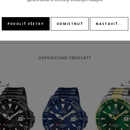
FARBA
strieborná, čierna
POVOLIŤ VŠETKY
ODMIETNUŤ
NASTAVIŤ...
ODPORÚČANÉ PRODUKTY
-
T