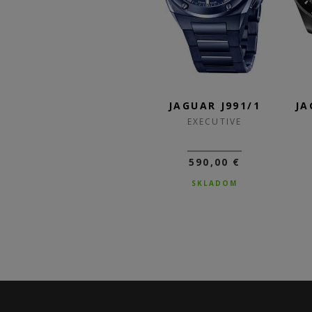
1
JAGUAR J992/1
JAGUAR J991/1
JA
EXECUTIVE
EXECUTIVE
590,00 €
590,00 €
SKLADOM
SKLADOM