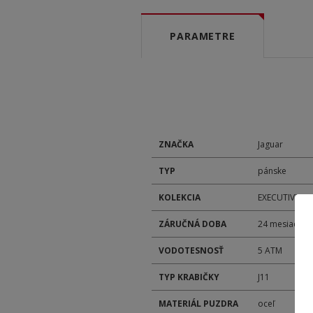
PARAMETRE
ZNAČKA
Jaguar
TYP
pánske
KOLEKCIA
EXECUTIVE
ZÁRUČNÁ DOBA
24 mesiacov
VODOTESNOSŤ
5 ATM
TYP KRABIČKY
J11
MATERIÁL PUZDRA
oceľ