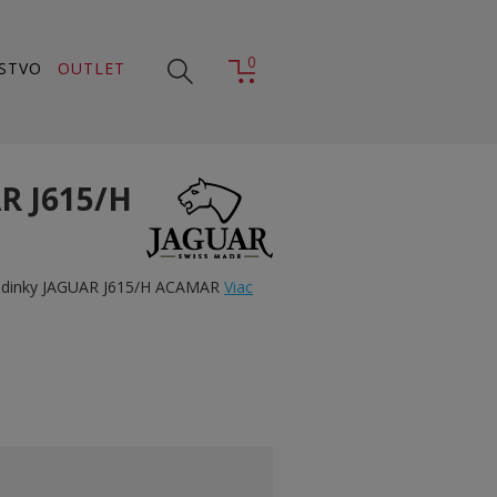
0
STVO
OUTLET
R J615/H
odinky JAGUAR J615/H ACAMAR
Viac