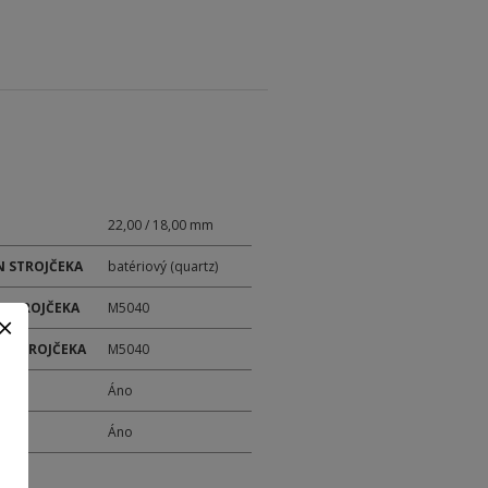
22,00 / 18,00 mm
 STROJČEKA
batériový (quartz)
 STROJČEKA
M5040
ER STROJČEKA
M5040
M
Áno
Y
Áno