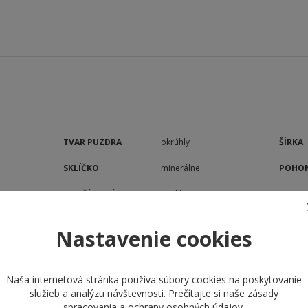
TVAR PUZDRA
okrúhly
ŠÍRKA
SKLÍČKO
minerálne
POHON
TYP ČÍSELNÍKA
analóg
MODEL
ROZMER ČÍSELNÍKA
32 mm
KALIB
Nastavenie cookies
ROZMER PUZDRA
42 mm
DÁTU
MATERIÁL
STOPK
remienok kožený
Naša internetová stránka používa súbory cookies na poskytovanie
REMIENKA
služieb a analýzu návštevnosti. Prečítajte si naše
zásady
spracovania a ochrany osobných údajov
.