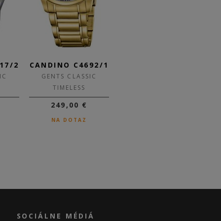
17/2
CANDINO C4692/1
CANDINO C4691/1
CA
IC
GENTS CLASSIC
GENTS CLASSIC
TIMELESS
TIMELESS
249,00 €
179,00 €
125,30 €
NA DOTAZ
SKLADOM
SOCIÁLNE MÉDIÁ