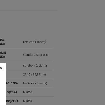
IÁL
remienok kožený
NKA
ANIE
štandardná pracka
NKA
strieborná, čierna
21,15 / 19,15 mm
 STROJČEKA
batériový (quartz)
 STROJČEKA
M1064
ER STROJČEKA
M1064