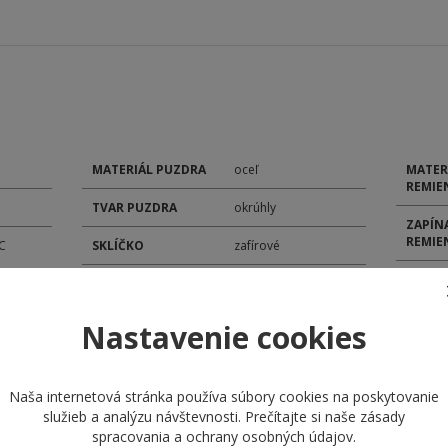
MATERIÁL PUZDRA
oceľ
MATER
REMIE
TVAR PUZDRA
okrúhly
ZAPÍN
REMIE
C
SKLÍČKO
zafírové
FARBA
TYP ČÍSELNÍKA
analóg
ŠÍRKA
ROZMER ČÍSELNÍKA
35 mm
Nastavenie cookies
POHON
ROZMER PUZDRA
40,5 mm
MODEL
Naša internetová stránka používa súbory cookies na poskytovanie
služieb a analýzu návštevnosti. Prečítajte si naše
zásady
KALIB
spracovania a ochrany osobných údajov
.