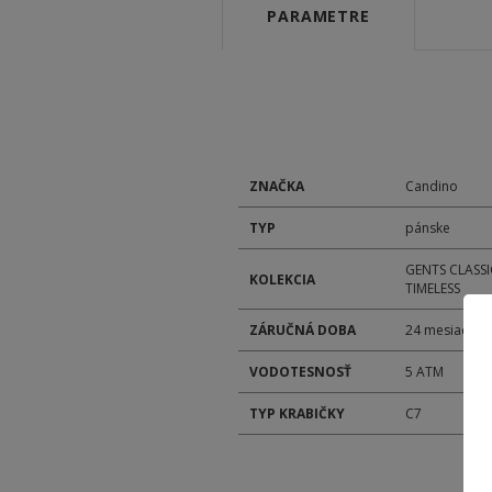
PARAMETRE
ZNAČKA
Candino
TYP
pánske
GENTS CLASSI
KOLEKCIA
TIMELESS
ZÁRUČNÁ DOBA
24 mesiacov
VODOTESNOSŤ
5 ATM
TYP KRABIČKY
C7