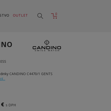
0
STVO
OUTLET
INO
LESS
hodinky CANDINO C4470/1 GENTS
í...
 €
s DPH