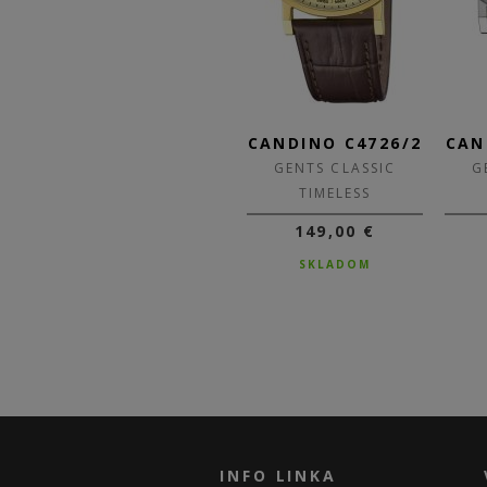
4/4
CANDINO C4729/1
CANDINO C4726/2
CAN
GENTS CLASSIC
GENTS CLASSIC
G
TIMELESS
TIMELESS
159,00 €
149,00 €
NA DOTAZ
SKLADOM
INFO LINKA