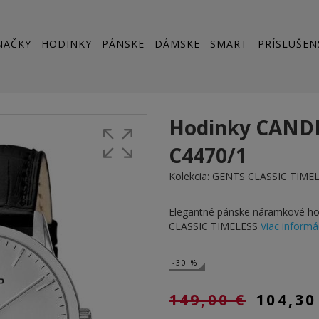
NAČKY
HODINKY
PÁNSKE
DÁMSKE
SMART
PRÍSLUŠEN
Hodinky CAND
C4470/1
Kolekcia:
GENTS CLASSIC TIME
Elegantné pánske náramkové 
CLASSIC TIMELESS
Viac informáci
-30 %
149,00 €
104,30