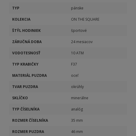
TYP
pánske
KOLEKCIA
ON THE SQUARE
ŠTÝL HODINIEK
športové
ZÁRUČNÁ DOBA
24 mesiacov
VODOTESNOSŤ
10 ATM
TYP KRABIČKY
F37
MATERIÁL PUZDRA
oceľ
TVAR PUZDRA
okrúhly
SKLÍČKO
minerálne
TYP ČÍSELNÍKA
analóg
ROZMER ČÍSELNÍKA
35 mm
ROZMER PUZDRA
46 mm