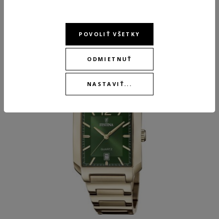
ODPORÚČANÉ PRODUKTY
POVOLIŤ VŠETKY
ODMIETNUŤ
NASTAVIŤ...