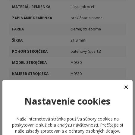
MATERIÁL REMIENKA
náramok oceľ
ZAPÍNANIE REMIENKA
preklápacia spona
FARBA
čierna, strieborná
ŠÍRKA
21,8 mm
POHON STROJČEKA
batériový (quartz)
MODEL STROJČEKA
M0S30
KALIBER STROJČEKA
M0S30
DÁTUM
Áno
STOPKY
Áno
Nastavenie cookies
Naša internetová stránka používa súbory cookies na
poskytovanie služieb a analýzu návštevnosti. Prečítajte si
naše
zásady spracovania a ochrany osobných údajov
.