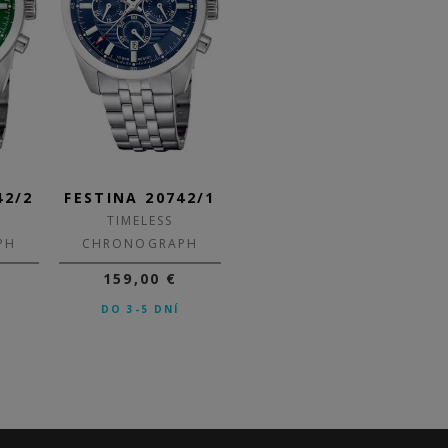
42/2
FESTINA 20742/1
FESTINA 20735/3
F
TIMELESS
TIMELESS
PH
CHRONOGRAPH
CHRONOGRAPH
159,00 €
249,00 €
DO 3-5 DNÍ
NA OBJEDNÁVKU