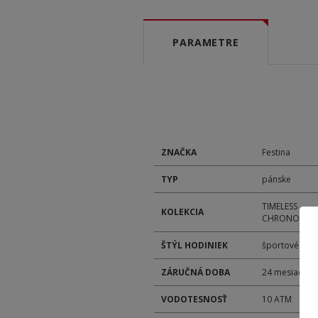
PARAMETRE
ZNAČKA
Festina
TYP
pánske
TIMELESS
KOLEKCIA
CHRONOGRA
ŠTÝL HODINIEK
športové
ZÁRUČNÁ DOBA
24 mesiacov
VODOTESNOSŤ
10 ATM