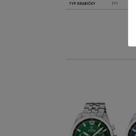
TYP KRABIČKY
F71