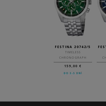
/A
FESTINA 6854/8
FESTINA 20742/5
FES
TIMELESS
TIMELESS
H
CHRONOGRAPH
CHRONOGRAPH
C
149,00 €
159,00 €
SKLADOM
DO 3-5 DNÍ