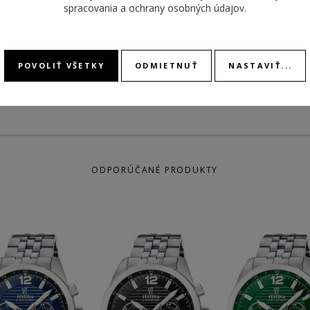
remienok kožený
spracovania a ochrany osobných údajov
.
REMIENKA
DÁTU
STOPK
POVOLIŤ VŠETKY
ODMIETNUŤ
NASTAVIŤ...
ODPORÚČANÉ PRODUKTY