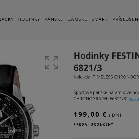
NAČKY
HODINKY
PÁNSKE
DÁMSKE
SMART
PRÍSLUŠEN
Hodinky FESTI
6821/3
Kolekcia:
TIMELESS CHRONOG
Športové pánske náramkové ho
CHRONOGRAPH (F6821/3)
Viac 
199,00 €
s DPH
PREDAJ UKONČENÝ