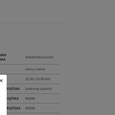
ANIE
štandardná pracka
NKA
čierna, čierna
22,00 / 20,00 mm
 STROJČEKA
batériový (quartz)
 STROJČEKA
M0S98
ER STROJČEKA
M0S98