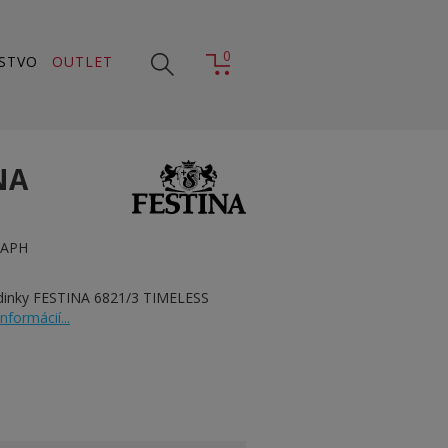
0
STVO
OUTLET
NA
RAPH
dinky FESTINA 6821/3 TIMELESS
informácií...