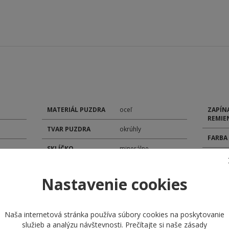
MATERIÁL PUZDRA
oceľ
ZAPÍN
REMIE
TVAR PUZDRA
okrúhly
FARBA
SKLÍČKO
minerálne
PH
ŠÍRKA
TYP ČÍSELNÍKA
analóg
POHON
Nastavenie cookies
ROZMER ČÍSELNÍKA
30,5 mm
MODEL
ROZMER PUZDRA
44,5 mm
Naša internetová stránka používa súbory cookies na poskytovanie
KALIB
služieb a analýzu návštevnosti. Prečítajte si naše
zásady
MATERIÁL