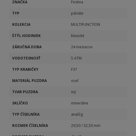
ZNAČKA
Festina
TYP
pánske
KOLEKCIA
MULTIFUNCTION
ŠTÝL HODINIEK
klasické
ZÁRUČNÁ DOBA
24 mesiacov
VODOTESNOSŤ
5 ATM
TYP KRABIČKY
F37
MATERIÁL PUZDRA
oceľ
TVAR PUZDRA
iný
SKLÍČKO
minerálne
TYP ČÍSELNÍKA
analóg
ROZMER ČÍSELNÍKA
29,50 / 32,50 mm