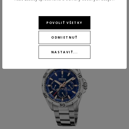
POVOLIŤ VŠETKY
ODPORÚČANÉ PRODUKTY
ODMIETNUŤ
BEST
NASTAVIŤ...