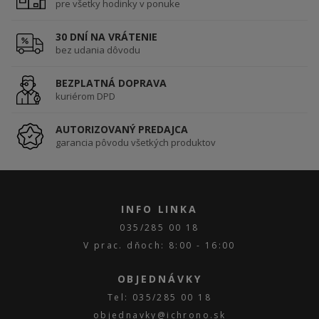
pre všetky hodinky v ponuke
30 DNÍ NA VRÁTENIE
bez udania dôvodu
BEZPLATNÁ DOPRAVA
kuriérom DPD
AUTORIZOVANÝ PREDAJCA
garancia pôvodu všetkých produktov
INFO LINKA
035/285 00 18
V prac. dňoch: 8:00 - 16:00
OBJEDNÁVKY
Tel: 035/285 00 18
objednavky@ichrono.sk