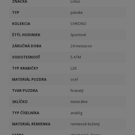
ZNAČKA
Lotus
TYP
pánske
KOLEKCIA
CHRONO
ŠTÝL HODINIEK
športové
ZÁRUČNÁ DOBA
24 mesiacov
VODOTESNOSŤ
5 ATM
TYP KRABIČKY
L26
MATERIÁL PUZDRA
oceľ
TVAR PUZDRA
hranatý
SKLÍČKO
minerálne
TYP ČÍSELNÍKA
analóg
MATERIÁL REMIENKA
remienok kožený