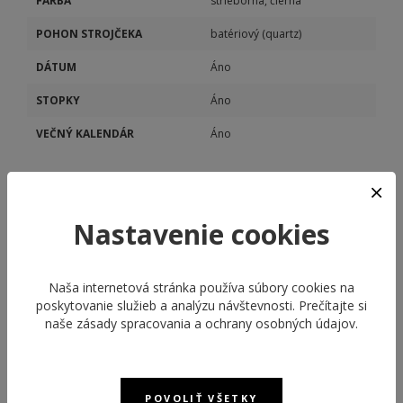
FARBA
strieborná, čierna
POHON STROJČEKA
batériový (quartz)
DÁTUM
Áno
STOPKY
Áno
VEČNÝ KALENDÁR
Áno
Nastavenie cookies
Naša internetová stránka používa súbory cookies na
poskytovanie služieb a analýzu návštevnosti. Prečítajte si
ODPORÚČANÉ PRODUKTY
naše
zásady spracovania a ochrany osobných údajov
.
NEW
POVOLIŤ VŠETKY