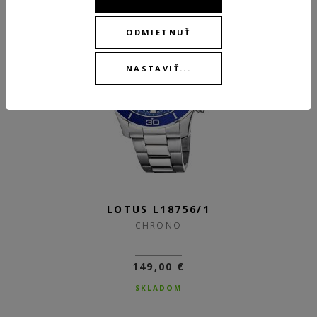
ODMIETNUŤ
NASTAVIŤ...
LOTUS L18756/1
CHRONO
149,00 €
SKLADOM