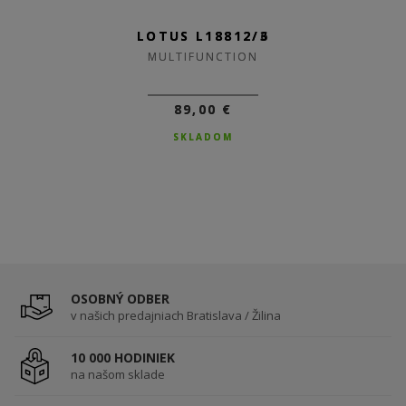
LOTUS L18812/6
LOTUS L18812/3
MULTIFUNCTION
MULTIFUNCTION
89,00 €
89,00 €
SKLADOM
SKLADOM
OSOBNÝ ODBER
v našich predajniach Bratislava / Žilina
10 000 HODINIEK
na našom sklade