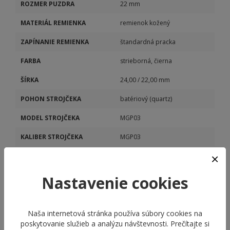
ROZMER PUZDRA
22 mm
MATERIÁL REMIENKA
remienok kožený
ZAPÍNANIE REMIENKA
štandardná pracka
FARBA
strieborná, čierna
ŠÍRKA
24,00 / 22,00 mm
POHON STROJČEKA
batériový (quartz)
MODEL STROJČEKA
MGP03
KALIBER STROJČEKA
MGP03
DÁTUM
Áno
DUÁLNY ČAS
Áno
Nastavenie cookies
Naša internetová stránka používa súbory cookies na
poskytovanie služieb a analýzu návštevnosti. Prečítajte si