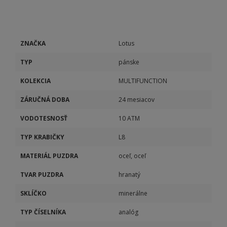
ZNAČKA
Lotus
TYP
pánske
KOLEKCIA
MULTIFUNCTION
ZÁRUČNÁ DOBA
24 mesiacov
VODOTESNOSŤ
10 ATM
TYP KRABIČKY
L8
MATERIÁL PUZDRA
oceľ, oceľ
TVAR PUZDRA
hranatý
SKLÍČKO
minerálne
TYP ČÍSELNÍKA
analóg