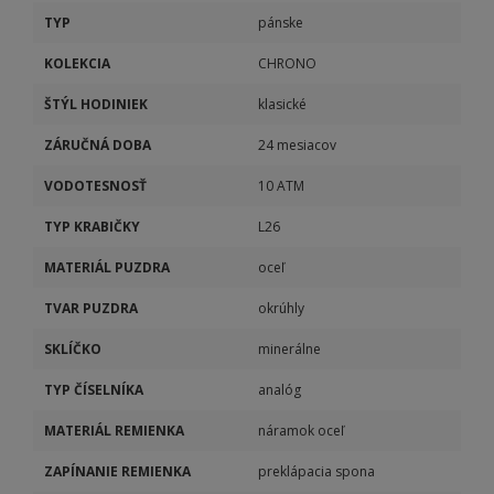
TYP
pánske
KOLEKCIA
CHRONO
ŠTÝL HODINIEK
klasické
ZÁRUČNÁ DOBA
24 mesiacov
VODOTESNOSŤ
10 ATM
TYP KRABIČKY
L26
MATERIÁL PUZDRA
oceľ
TVAR PUZDRA
okrúhly
SKLÍČKO
minerálne
TYP ČÍSELNÍKA
analóg
MATERIÁL REMIENKA
náramok oceľ
ZAPÍNANIE REMIENKA
preklápacia spona