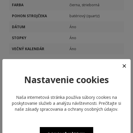
FARBA
čierna, strieborná
POHON STROJČEKA
batériový (quartz)
DÁTUM
Áno
STOPKY
Áno
VEČNÝ KALENDÁR
Áno
Nastavenie cookies
Naša internetová stránka používa súbory cookies na
poskytovanie služieb a analýzu návštevnosti. Prečítajte si
ODPORÚČANÉ PRODUKTY
naše
zásady spracovania a ochrany osobných údajov
.
NEW