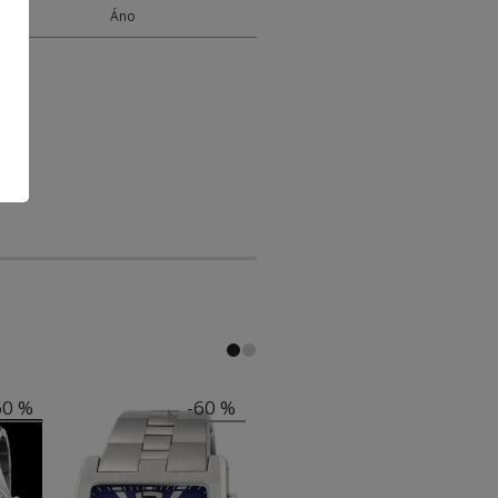
Y
Áno
60 %
-60 %
-60 %