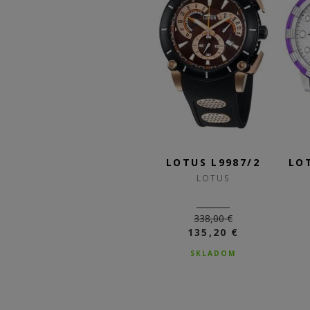
/6
LOTUS L9993/1
LOTUS L9987/2
LO
LOTUS
LOTUS
259,00 €
338,00 €
103,60 €
135,20 €
SKLADOM
SKLADOM