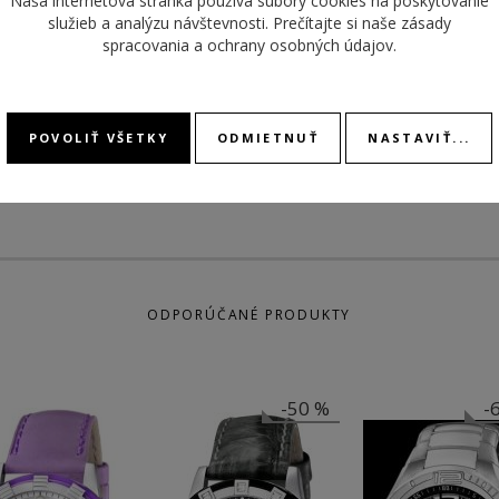
Naša internetová stránka používa súbory cookies na poskytovanie
MATERIÁL
STOPK
služieb a analýzu návštevnosti. Prečítajte si naše
zásady
náramok oceľ
REMIENKA
spracovania a ochrany osobných údajov
.
ZAPÍNANIE
preklápacia spona
REMIENKA
POVOLIŤ VŠETKY
ODMIETNUŤ
NASTAVIŤ...
ODPORÚČANÉ PRODUKTY
-50 %
-