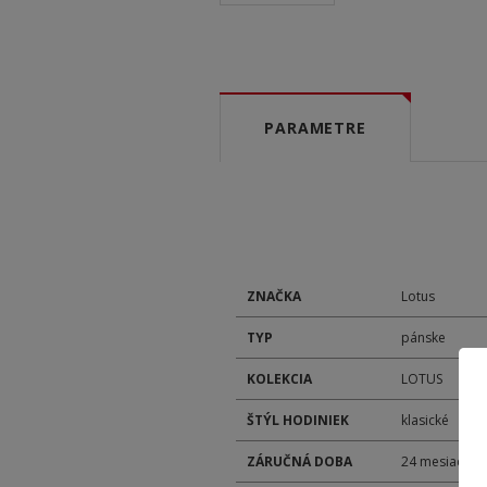
PARAMETRE
ZNAČKA
Lotus
TYP
pánske
KOLEKCIA
LOTUS
ŠTÝL HODINIEK
klasické
ZÁRUČNÁ DOBA
24 mesiacov