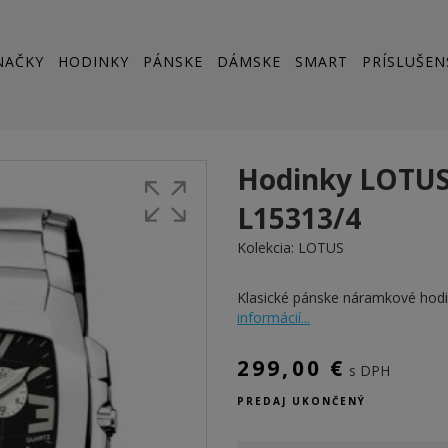
NAČKY
HODINKY
PÁNSKE
DÁMSKE
SMART
PRÍSLUŠEN
Hodinky LOTU
L15313/4
Kolekcia:
LOTUS
Klasické pánske náramkové ho
informácií...
299,00 €
s DPH
PREDAJ UKONČENÝ