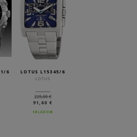
1/6
LOTUS L15345/6
LOTUS L9993/1
L
LOTUS
LOTUS
229,00 €
259,00 €
91,60 €
103,60 €
SKLADOM
SKLADOM