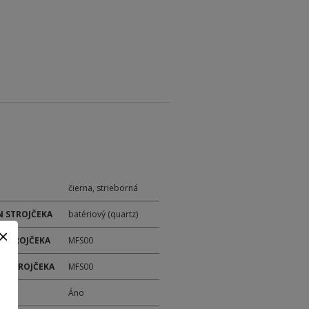
čierna, strieborná
 STROJČEKA
batériový (quartz)
 STROJČEKA
MFS00
ER STROJČEKA
MFS00
M
Áno