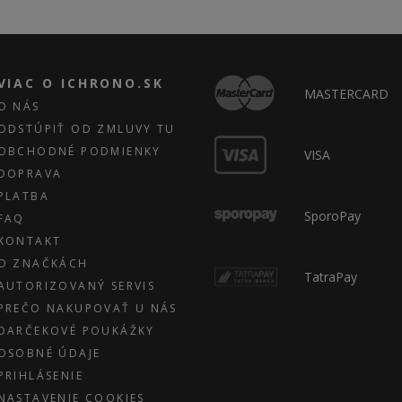
VIAC O ICHRONO.SK
MASTERCARD
O NÁS
ODSTÚPIŤ OD ZMLUVY TU
OBCHODNÉ PODMIENKY
VISA
DOPRAVA
PLATBA
SporoPay
FAQ
KONTAKT
O ZNAČKÁCH
TatraPay
AUTORIZOVANÝ SERVIS
PREČO NAKUPOVAŤ U NÁS
DARČEKOVÉ POUKÁŽKY
OSOBNÉ ÚDAJE
PRIHLÁSENIE
NASTAVENIE COOKIES