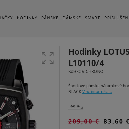
NAČKY
HODINKY
PÁNSKE
DÁMSKE
SMART
PRÍSLUŠEN
Hodinky LOTU
L10110/4
Kolekcia:
CHRONO
Športové pánske náramkové h
BLACK
Viac informácií...
-60 %
209,00 €
83,60 