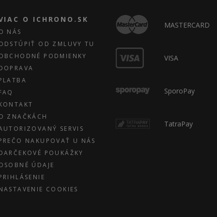
VIAC O ICHRONO.SK
MASTERCARD
O NÁS
ODSTÚPIŤ OD ZMLUVY TU
OBCHODNÉ PODMIENKY
VISA
DOPRAVA
PLATBA
SporoPay
FAQ
KONTAKT
O ZNAČKÁCH
TatraPay
AUTORIZOVANÝ SERVIS
PREČO NAKUPOVAŤ U NÁS
DARČEKOVÉ POUKÁŽKY
OSOBNÉ ÚDAJE
PRIHLÁSENIE
NASTAVENIE COOKIES