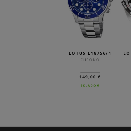
/2
LOTUS L18756/2
LOTUS L18756/1
LO
CHRONO
CHRONO
149,00 €
149,00 €
SKLADOM
SKLADOM