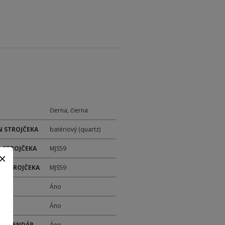
čierna, čierna
 STROJČEKA
batériový (quartz)
 STROJČEKA
MJS59
ER STROJČEKA
MJS59
M
Áno
Y
Áno
 KALENDÁR
Áno