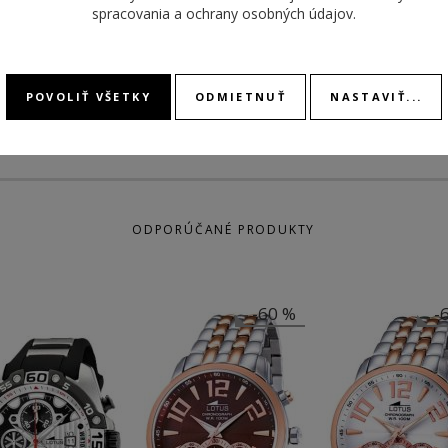
spracovania a ochrany osobných údajov
.
ZAPÍNANIE
štandardná pracka
REMIENKA
POVOLIŤ VŠETKY
ODMIETNUŤ
NASTAVIŤ...
ODPORÚČANÉ PRODUKTY
-60 %
-