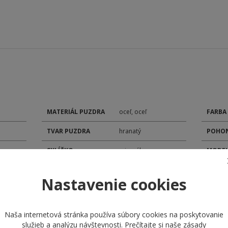
MATERIÁL PUZDRA
oceľ, oceľ
FARBA
TVAR PUZDRA
hranatý
POHON
SKLÍČKO
minerálne
MODEL
TYP ČÍSELNÍKA
analóg
KALIB
Nastavenie cookies
ROZMER PUZDRA
42 mm
DÁTU
MATERIÁL
STOPK
remienok kaučuk
Naša internetová stránka používa súbory cookies na poskytovanie
REMIENKA
služieb a analýzu návštevnosti. Prečítajte si naše
zásady
VEČNÝ