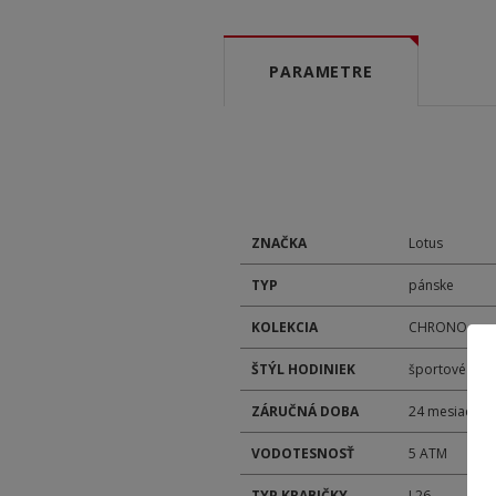
PARAMETRE
ZNAČKA
Lotus
TYP
pánske
KOLEKCIA
CHRONO
ŠTÝL HODINIEK
športové
ZÁRUČNÁ DOBA
24 mesiacov
VODOTESNOSŤ
5 ATM
TYP KRABIČKY
L26