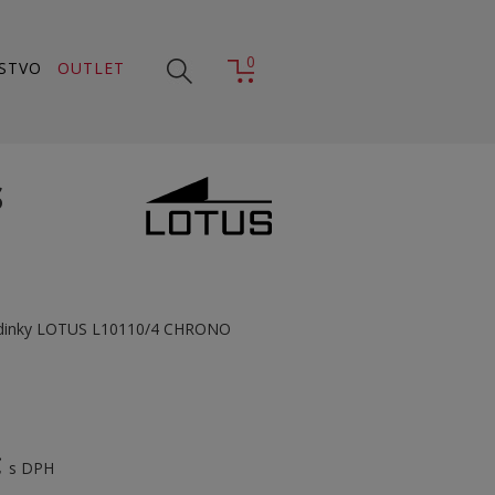
0
STVO
OUTLET
S
odinky LOTUS L10110/4 CHRONO
€
s DPH