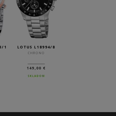
3/1
LOTUS L18994/8
LOTUS L18994/6
L
CHRONO
CHRONO
149,00 €
149,00 €
SKLADOM
NA DOTAZ