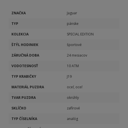
ZNAČKA
Jaguar
TYP
pánske
KOLEKCIA
SPECIAL EDITION
ŠTÝL HODINIEK
športové
ZÁRUČNÁ DOBA
24 mesiacov
VODOTESNOSŤ
10 ATM
TYP KRABIČKY
J19
MATERIÁL PUZDRA
oceľ, oceľ
TVAR PUZDRA
okrúhly
SKLÍČKO
zafírové
TYP ČÍSELNÍKA
analóg