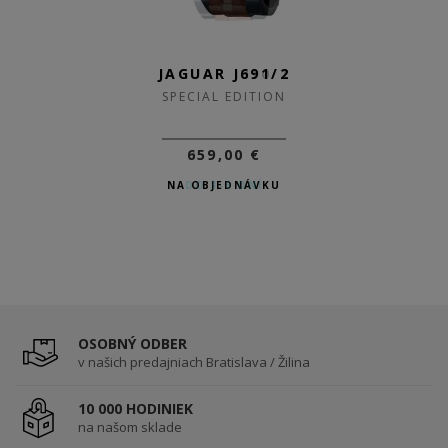
JAGUAR J810/1
JAGUAR J691/2
SPECIAL EDITION
SPECIAL EDITION
959,00 €
659,00 €
NA OBJEDNÁVKU
DO 3-5 DNÍ
OSOBNÝ ODBER
v našich predajniach Bratislava / Žilina
10 000 HODINIEK
na našom sklade