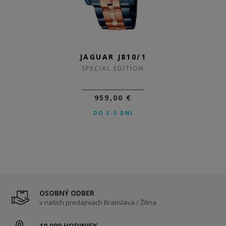
JAGUAR J810/1
JAGUAR J691/2
SPECIAL EDITION
SPECIAL EDITION
959,00 €
659,00 €
DO 3-5 DNÍ
SKLADOM
OSOBNÝ ODBER
v našich predajniach Bratislava / Žilina
10 000 HODINIEK