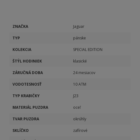
ZNAČKA
Jaguar
TYP
pánske
KOLEKCIA
SPECIAL EDITION
ŠTÝL HODINIEK
klasické
ZÁRUČNÁ DOBA
24 mesiacov
VODOTESNOSŤ
10 ATM
TYP KRABIČKY
J23
MATERIÁL PUZDRA
oceľ
TVAR PUZDRA
okrúhly
SKLÍČKO
zafírové