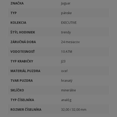
ZNAČKA
Jaguar
TYP
pánske
KOLEKCIA
EXECUTIVE
ŠTÝL HODINIEK
trendy
ZÁRUČNÁ DOBA
24 mesiacov
VODOTESNOSŤ
10 ATM
TYP KRABIČKY
J23
MATERIÁL PUZDRA
oceľ
TVAR PUZDRA
hranatý
SKLÍČKO
minerálne
TYP ČÍSELNÍKA
analóg
ROZMER ČÍSELNÍKA
32,00 / 32,00 mm