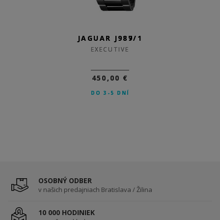
JAGUAR J989/1
JAGUAR J987/1
EXECUTIVE
EXECUTIVE
450,00 €
450,00 €
DO 3-5 DNÍ
DO 3-5 DNÍ
OSOBNÝ ODBER
v našich predajniach Bratislava / Žilina
10 000 HODINIEK