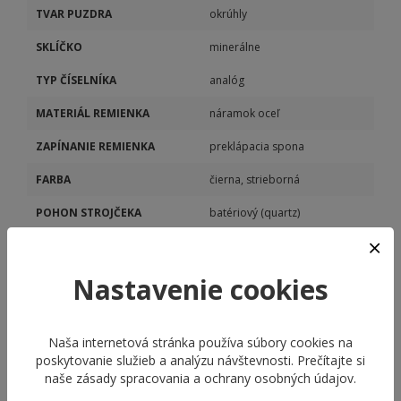
TVAR PUZDRA
okrúhly
SKLÍČKO
minerálne
TYP ČÍSELNÍKA
analóg
MATERIÁL REMIENKA
náramok oceľ
ZAPÍNANIE REMIENKA
preklápacia spona
FARBA
čierna, strieborná
POHON STROJČEKA
batériový (quartz)
DÁTUM
Áno
Nastavenie cookies
Naša internetová stránka používa súbory cookies na
poskytovanie služieb a analýzu návštevnosti. Prečítajte si
naše
zásady spracovania a ochrany osobných údajov
.