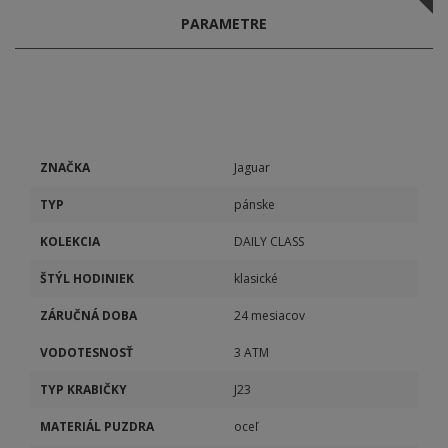
PARAMETRE
ZNAČKA
Jaguar
TYP
pánske
KOLEKCIA
DAILY CLASS
ŠTÝL HODINIEK
klasické
ZÁRUČNÁ DOBA
24 mesiacov
VODOTESNOSŤ
3 ATM
TYP KRABIČKY
J23
MATERIÁL PUZDRA
oceľ