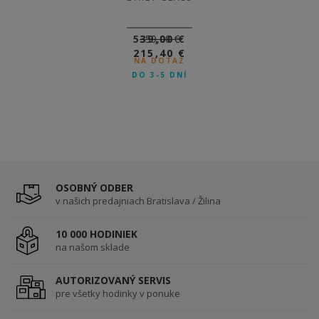
539,00 €
359,00 €
215,40 €
NA DOTAZ
DO 3-5 DNÍ
OSOBNÝ ODBER
v našich predajniach Bratislava / Žilina
10 000 HODINIEK
na našom sklade
AUTORIZOVANÝ SERVIS
pre všetky hodinky v ponuke