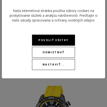
STOPKY
Áno
Naša internetová stránka používa súbory cookies na
poskytovanie služieb a analýzu návštevnosti. Prečítajte si
VEČNÝ KALENDÁR
Áno
naše
zásady spracovania a ochrany osobných údajov
.
POVOLIŤ VŠETKY
ODMIETNUŤ
ODPORÚČANÉ PRODUKTY
NASTAVIŤ...