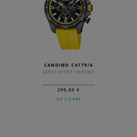
CANDINO C4779/6
CANDINO C4779/5
GENTS SPORT CHRONO
GENTS SPORT CHRONO
299,00 €
299,00 €
DO 3-5 DNÍ
DO 3-5 DNÍ