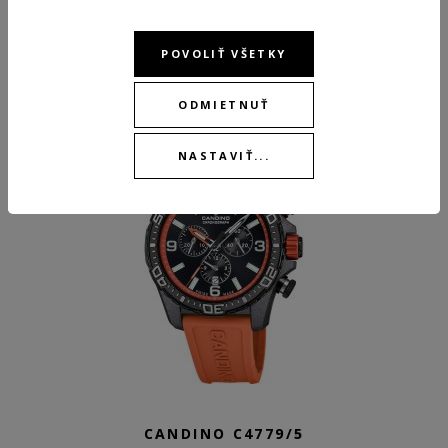
ODPORÚČANÉ PRODUKTY
POVOLIŤ VŠETKY
ODMIETNUŤ
NASTAVIŤ...
CANDINO C4779/5