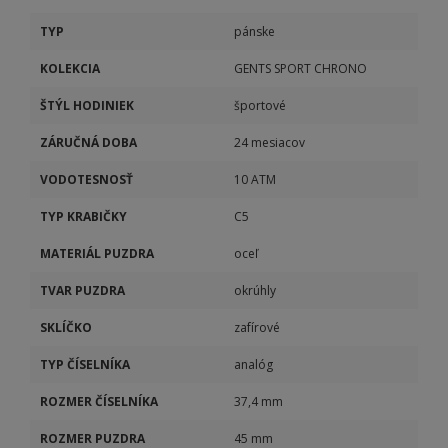
TYP
pánske
KOLEKCIA
GENTS SPORT CHRONO
ŠTÝL HODINIEK
športové
ZÁRUČNÁ DOBA
24 mesiacov
VODOTESNOSŤ
10 ATM
TYP KRABIČKY
C5
MATERIÁL PUZDRA
oceľ
TVAR PUZDRA
okrúhly
SKLÍČKO
zafírové
TYP ČÍSELNÍKA
analóg
ROZMER ČÍSELNÍKA
37,4 mm
ROZMER PUZDRA
45 mm