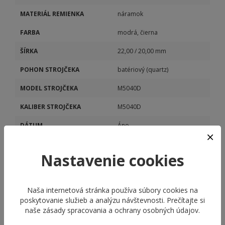
MATERIÁL REMIENKA
náramok
FARBA
modrá, čierna
ŠÍRKA
22,00 / 20,00 mm
POHON STROJČEKA
batériový (quartz)
MODEL STROJČEKA
M5040D
KALIBER STROJČEKA
M5040D
DÁTUM
Áno
STOPKY
Áno
Nastavenie cookies
Naša internetová stránka používa súbory cookies na
poskytovanie služieb a analýzu návštevnosti. Prečítajte si
naše
zásady spracovania a ochrany osobných údajov
.