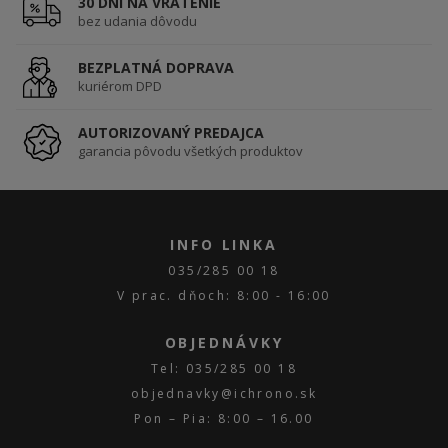
30 DNÍ NA VRÁTENIE
bez udania dôvodu
BEZPLATNÁ DOPRAVA
kuriérom DPD
AUTORIZOVANÝ PREDAJCA
garancia pôvodu všetkých produktov
INFO LINKA
035/285 00 18
V prac. dňoch: 8:00 - 16:00
OBJEDNÁVKY
Tel: 035/285 00 18
objednavky@ichrono.sk
Pon – Pia: 8:00 – 16.00