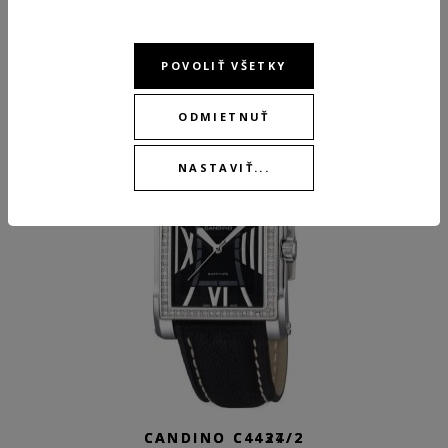
ODPORÚČANÉ PRODUKTY
POVOLIŤ VŠETKY
ODMIETNUŤ
-30 %
NASTAVIŤ...
CANDINO C4437/2
CANDINO C4424/2