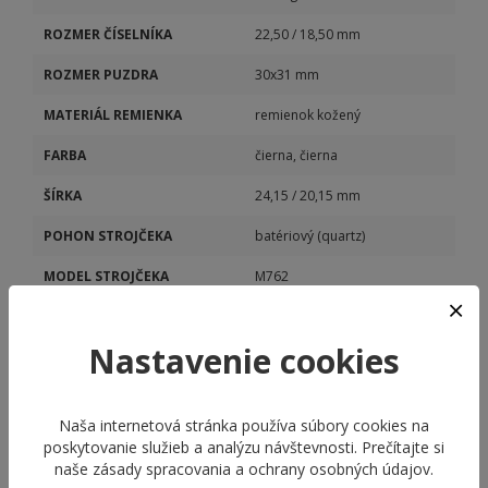
ROZMER ČÍSELNÍKA
22,50 / 18,50 mm
ROZMER PUZDRA
30x31 mm
MATERIÁL REMIENKA
remienok kožený
FARBA
čierna, čierna
ŠÍRKA
24,15 / 20,15 mm
POHON STROJČEKA
batériový (quartz)
MODEL STROJČEKA
M762
KALIBER STROJČEKA
M762
Nastavenie cookies
Naša internetová stránka používa súbory cookies na
poskytovanie služieb a analýzu návštevnosti. Prečítajte si
naše
zásady spracovania a ochrany osobných údajov
.