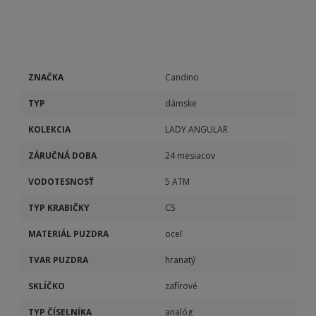
ZNAČKA
Candino
TYP
dámske
KOLEKCIA
LADY ANGULAR
ZÁRUČNÁ DOBA
24 mesiacov
VODOTESNOSŤ
5 ATM
TYP KRABIČKY
C5
MATERIÁL PUZDRA
oceľ
TVAR PUZDRA
hranatý
SKLÍČKO
zafírové
TYP ČÍSELNÍKA
analóg