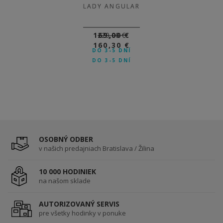
LADY ANGULAR
LADY ANGULAR
169,00 €
229,00 €
160,30 €
DO 3-5 DNÍ
DO 3-5 DNÍ
OSOBNÝ ODBER
v našich predajniach Bratislava / Žilina
10 000 HODINIEK
na našom sklade
AUTORIZOVANÝ SERVIS
pre všetky hodinky v ponuke