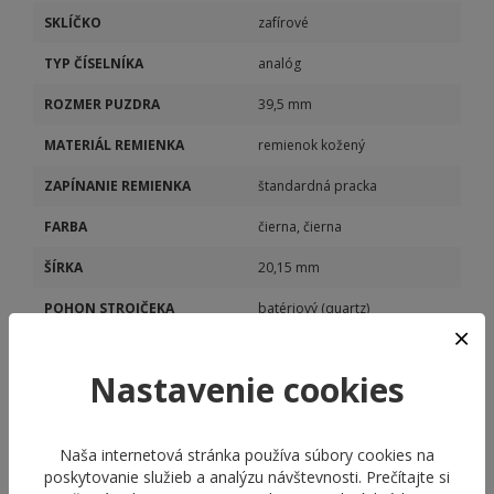
SKLÍČKO
zafírové
TYP ČÍSELNÍKA
analóg
ROZMER PUZDRA
39,5 mm
MATERIÁL REMIENKA
remienok kožený
ZAPÍNANIE REMIENKA
štandardná pracka
FARBA
čierna, čierna
ŠÍRKA
20,15 mm
POHON STROJČEKA
batériový (quartz)
MODEL STROJČEKA
M762
Nastavenie cookies
KALIBER STROJČEKA
M762
Naša internetová stránka používa súbory cookies na
poskytovanie služieb a analýzu návštevnosti. Prečítajte si