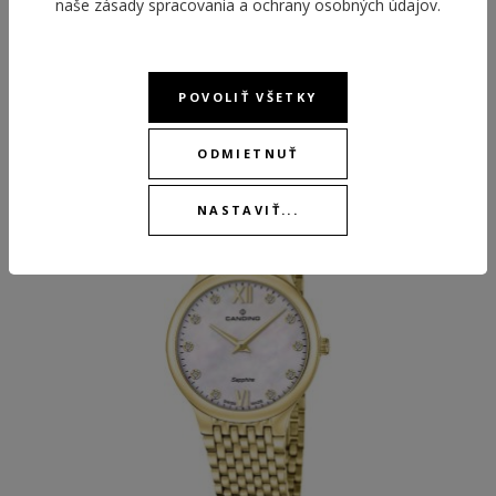
naše
zásady spracovania a ochrany osobných údajov
.
POVOLIŤ VŠETKY
ODPORÚČANÉ PRODUKTY
ODMIETNUŤ
NEW
NEW
NASTAVIŤ...
BEST