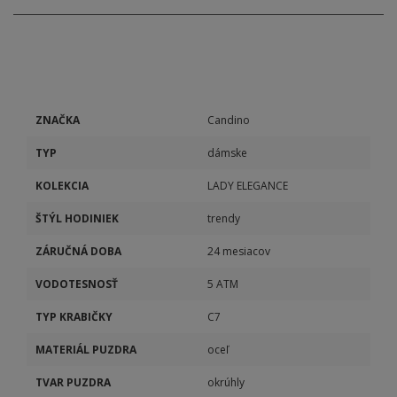
ZNAČKA
Candino
TYP
dámske
KOLEKCIA
LADY ELEGANCE
ŠTÝL HODINIEK
trendy
ZÁRUČNÁ DOBA
24 mesiacov
VODOTESNOSŤ
5 ATM
TYP KRABIČKY
C7
MATERIÁL PUZDRA
oceľ
TVAR PUZDRA
okrúhly