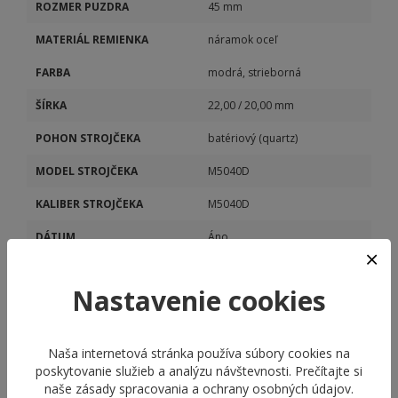
ROZMER PUZDRA
45 mm
MATERIÁL REMIENKA
náramok oceľ
FARBA
modrá, strieborná
ŠÍRKA
22,00 / 20,00 mm
POHON STROJČEKA
batériový (quartz)
MODEL STROJČEKA
M5040D
KALIBER STROJČEKA
M5040D
DÁTUM
Áno
STOPKY
Áno
Nastavenie cookies
Naša internetová stránka používa súbory cookies na
poskytovanie služieb a analýzu návštevnosti. Prečítajte si
naše
zásady spracovania a ochrany osobných údajov
.