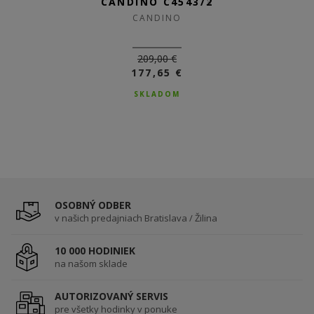
CANDINO C4543/3
CANDINO C4543/2
CANDINO
CANDINO
209,00 €
209,00 €
177,65 €
177,65 €
SKLADOM
SKLADOM
OSOBNÝ ODBER
v našich predajniach Bratislava / Žilina
10 000 HODINIEK
na našom sklade
AUTORIZOVANÝ SERVIS
pre všetky hodinky v ponuke