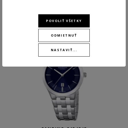
ODPORÚČANÉ PRODUKTY
POVOLIŤ VŠETKY
ODMIETNUŤ
-15 %
-15 %
NASTAVIŤ...