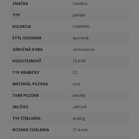
ZNAČKA
Candino
TYP
pánske
KOLEKCIA
CANDINO
ŠTÝL HODINIEK
športové
ZÁRUČNÁ DOBA
24 mesiacov
VODOTESNOSŤ
10 ATM
TYP KRABIČKY
C2
MATERIÁL PUZDRA
oceľ
TVAR PUZDRA
okrúhly
SKLÍČKO
zafírové
TYP ČÍSELNÍKA
analóg
ROZMER ČÍSELNÍKA
37,4 mm