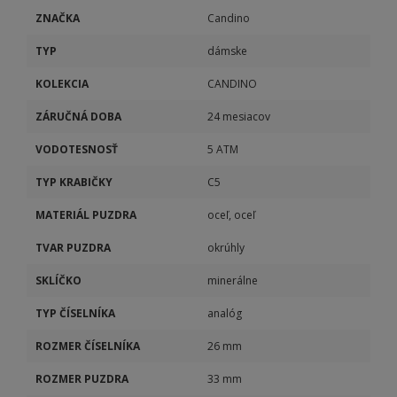
ZNAČKA
Candino
TYP
dámske
KOLEKCIA
CANDINO
ZÁRUČNÁ DOBA
24 mesiacov
VODOTESNOSŤ
5 ATM
TYP KRABIČKY
C5
MATERIÁL PUZDRA
oceľ, oceľ
TVAR PUZDRA
okrúhly
SKLÍČKO
minerálne
TYP ČÍSELNÍKA
analóg
ROZMER ČÍSELNÍKA
26 mm
ROZMER PUZDRA
33 mm