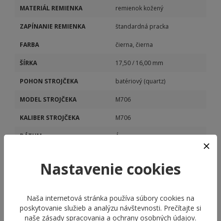
MATERIÁL REMIENKA
remienok kožený
ZAPÍNANIE REMIENKA
štandardná pracka
FARBA
čierna, čierna
ŠÍRKA
17,50 / 16,00 mm
POHON STROJČEKA
batériový (quartz)
MODEL STROJČEKA
M706
KALIBER STROJČEKA
M706
DÁTUM
Áno
DEŇ V TÝŽDNI
Áno
Nastavenie cookies
Naša internetová stránka používa súbory cookies na
poskytovanie služieb a analýzu návštevnosti. Prečítajte si
naše
zásady spracovania a ochrany osobných údajov
.