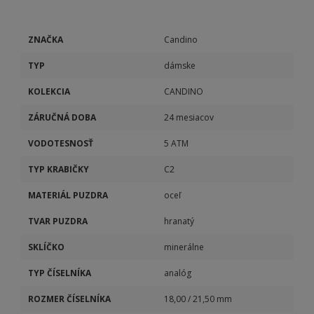
ZNAČKA
Candino
TYP
dámske
KOLEKCIA
CANDINO
ZÁRUČNÁ DOBA
24 mesiacov
VODOTESNOSŤ
5 ATM
TYP KRABIČKY
C2
MATERIÁL PUZDRA
oceľ
TVAR PUZDRA
hranatý
SKLÍČKO
minerálne
TYP ČÍSELNÍKA
analóg
ROZMER ČÍSELNÍKA
18,00 / 21,50 mm