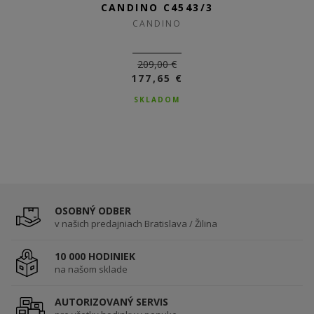
CANDINO C4543/3
CANDINO C4543/2
CANDINO
CANDINO
209,00 €
209,00 €
177,65 €
177,65 €
SKLADOM
SKLADOM
OSOBNÝ ODBER
v našich predajniach Bratislava / Žilina
10 000 HODINIEK
na našom sklade
AUTORIZOVANÝ SERVIS