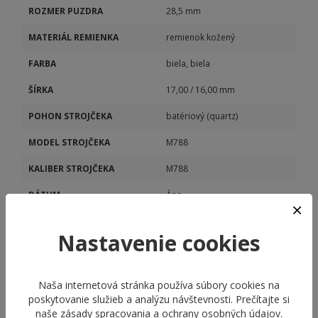
ROZMER PUZDRA
28,5 mm
MATERIÁL REMIENKA
remienok kožený
FARBA
biela, biela
ŠÍRKA
17,00 / 16,00 mm
POHON STROJČEKA
batériový (quartz)
MODEL STROJČEKA
M788
KALIBER STROJČEKA
M788
DÁTUM
Áno
MESAČNÉ FÁZY
Áno
Nastavenie cookies
Naša internetová stránka používa súbory cookies na
poskytovanie služieb a analýzu návštevnosti. Prečítajte si
naše
zásady spracovania a ochrany osobných údajov
.