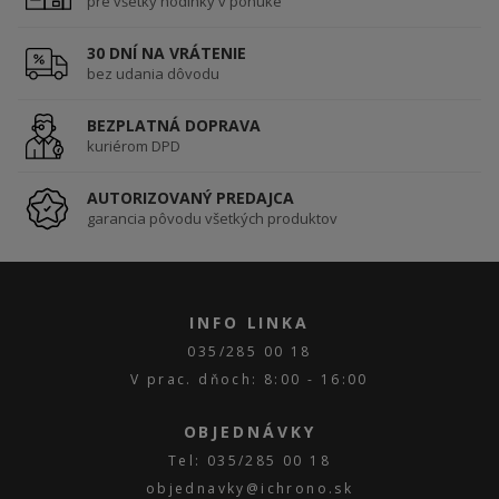
pre všetky hodinky v ponuke
30 DNÍ NA VRÁTENIE
bez udania dôvodu
BEZPLATNÁ DOPRAVA
kuriérom DPD
AUTORIZOVANÝ PREDAJCA
garancia pôvodu všetkých produktov
INFO LINKA
035/285 00 18
V prac. dňoch: 8:00 - 16:00
OBJEDNÁVKY
Tel: 035/285 00 18
objednavky@ichrono.sk