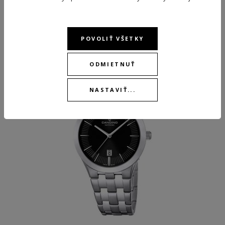
ODPORÚČANÉ PRODUKTY
POVOLIŤ VŠETKY
ODMIETNUŤ
-15 %
-15 %
NASTAVIŤ...