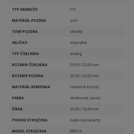
TYP KRABIČKY
F71
MATERIÁL PUZDRA
oceľ
TVAR PUZDRA
okrúhly
SKLÍČKO
minerálne
TYP ČÍSELNÍKA
analóg
ROZMER ČÍSELNÍKA
29,50 / 23,00 mm
ROZMER PUZDRA
35,50 / 32,00 mm
MATERIÁL REMIENKA
remienok kožený
FARBA
strieborná, čierna
ŠÍRKA
23,00 / 18,00 mm
POHON STROJČEKA
batériový (quartz)
MODEL STROJČEKA
M9U15