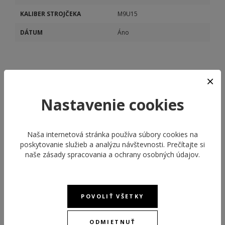
KALIBER STROJČEKA
M9U15
DÁTUM
Áno
Nastavenie cookies
ODPORÚČANÉ PRODUKTY
Naša internetová stránka používa súbory cookies na
poskytovanie služieb a analýzu návštevnosti. Prečítajte si
naše
zásady spracovania a ochrany osobných údajov
.
NEW
NEW
POVOLIŤ VŠETKY
ODMIETNUŤ