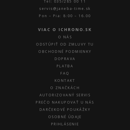
Tel: 035/285 00 11
servis@janeba-time.sk
Pon – Pia: 8:00 – 16.00
VIAC O ICHRONO.SK
O NÁS
ODSTÚPIŤ OD ZMLUVY TU
OBCHODNÉ PODMIENKY
DOPRAVA
PLATBA
FAQ
KONTAKT
O ZNAČKÁCH
AUTORIZOVANÝ SERVIS
PREČO NAKUPOVAŤ U NÁS
DARČEKOVÉ POUKÁŽKY
OSOBNÉ ÚDAJE
PRIHLÁSENIE