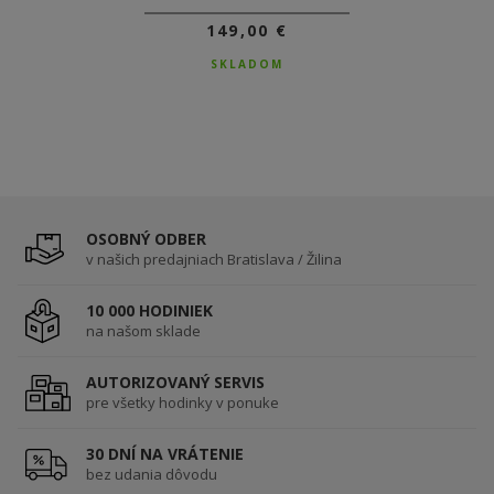
149,00 €
159,00 €
DO 3-5 DNÍ
SKLADOM
OSOBNÝ ODBER
v našich predajniach Bratislava / Žilina
10 000 HODINIEK
na našom sklade
AUTORIZOVANÝ SERVIS
pre všetky hodinky v ponuke
30 DNÍ NA VRÁTENIE
bez udania dôvodu