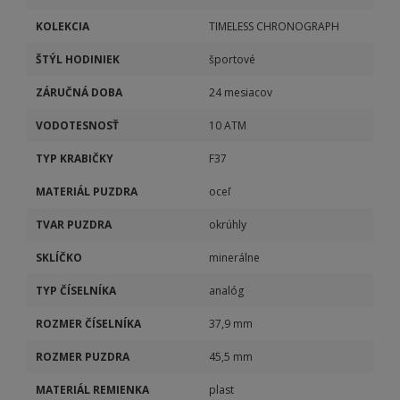
KOLEKCIA
TIMELESS CHRONOGRAPH
ŠTÝL HODINIEK
športové
ZÁRUČNÁ DOBA
24 mesiacov
VODOTESNOSŤ
10 ATM
TYP KRABIČKY
F37
MATERIÁL PUZDRA
oceľ
TVAR PUZDRA
okrúhly
SKLÍČKO
minerálne
TYP ČÍSELNÍKA
analóg
ROZMER ČÍSELNÍKA
37,9 mm
ROZMER PUZDRA
45,5 mm
MATERIÁL REMIENKA
plast