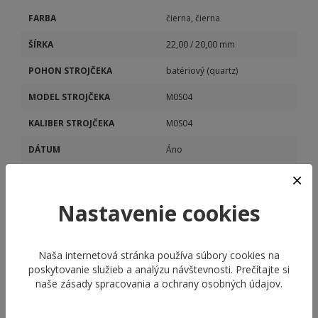
FARBA
čierna, čierna
ŠÍRKA
22,00 / 20,00 mm
POHON STROJČEKA
batériový (quartz)
MODEL STROJČEKA
M0S04
KALIBER STROJČEKA
M0S04
DÁTUM
Áno
STOPKY
Áno
Nastavenie cookies
Naša internetová stránka používa súbory cookies na
poskytovanie služieb a analýzu návštevnosti. Prečítajte si
naše
zásady spracovania a ochrany osobných údajov
.
ODPORÚČANÉ PRODUKTY