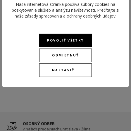
Naša internetová stránka používa súbory cookies na
poskytovanie služieb a analýzu návštevnosti. Prečítajte si
naše
zásady spracovania a ochrany osobných údajov
.
LOTUS STYLE LS2182-2/2
LOTUS STYLE LS2182-2/1
POVOLIŤ VŠETKY
WOMAN BASIC
WOMAN BASIC
ODMIETNUŤ
29,00 €
25,00 €
NASTAVIŤ...
SKLADOM
SKLADOM
OSOBNÝ ODBER
v našich predajniach Bratislava / Žilina