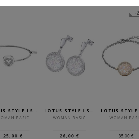
-
LOTUS STYLE LS2182-2/1
LOTUS STYLE LS2179-4/1
OMAN BASIC
WOMAN BASIC
WOMAN BAS
25,00 €
26,00 €
35,00 €