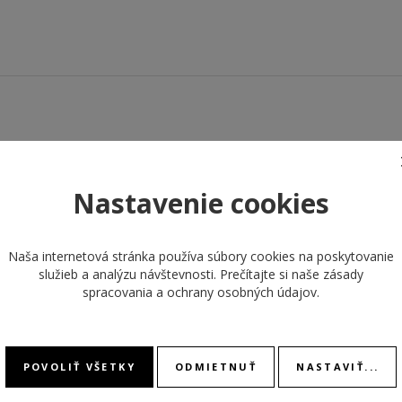
TYP ŠPERKU
náramok
Nastavenie cookies
Naša internetová stránka používa súbory cookies na poskytovanie
služieb a analýzu návštevnosti. Prečítajte si naše
zásady
spracovania a ochrany osobných údajov
.
ODPORÚČANÉ PRODUKTY
POVOLIŤ VŠETKY
ODMIETNUŤ
NASTAVIŤ...