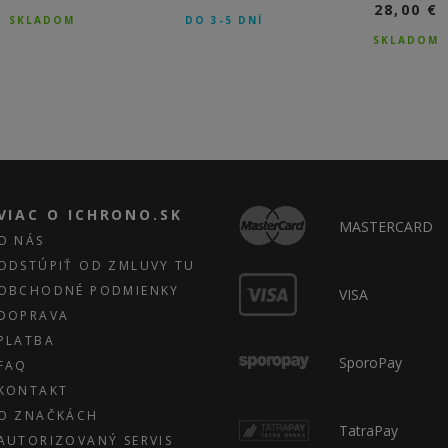
28,00 €
SKLADOM
DO 3-5 DNÍ
SKLADOM
VIAC O ICHRONO.SK
MASTERCARD
O NÁS
ODSTÚPIŤ OD ZMLUVY TU
OBCHODNÉ PODMIENKY
VISA
DOPRAVA
PLATBA
SporoPay
FAQ
KONTAKT
O ZNAČKÁCH
TatraPay
AUTORIZOVANÝ SERVIS