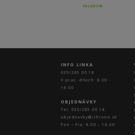
SKLADOM
SKLADOM
INFO LINKA
035/285 00 18
V prac. dňoch: 8:00 -
16:00
OBJEDNÁVKY
Tel: 035/285 00 18
objednavky@ichrono.sk
Pon – Pia: 8:00 – 16.00