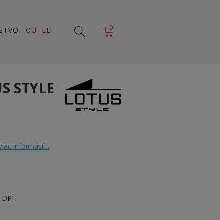
0
STVO
OUTLET
S STYLE
Viac informácií...
s DPH