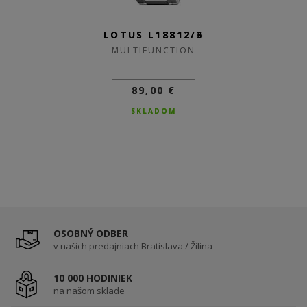
LOTUS L18812/6
LOTUS L18812/3
MULTIFUNCTION
MULTIFUNCTION
89,00 €
89,00 €
SKLADOM
SKLADOM
OSOBNÝ ODBER
v našich predajniach Bratislava / Žilina
10 000 HODINIEK
na našom sklade