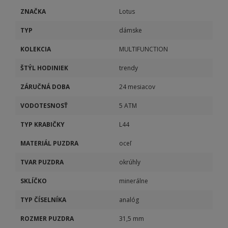
ZNAČKA
Lotus
TYP
dámske
KOLEKCIA
MULTIFUNCTION
ŠTÝL HODINIEK
trendy
ZÁRUČNÁ DOBA
24 mesiacov
VODOTESNOSŤ
5 ATM
TYP KRABIČKY
L44
MATERIÁL PUZDRA
oceľ
TVAR PUZDRA
okrúhly
SKLÍČKO
minerálne
TYP ČÍSELNÍKA
analóg
ROZMER PUZDRA
31,5 mm