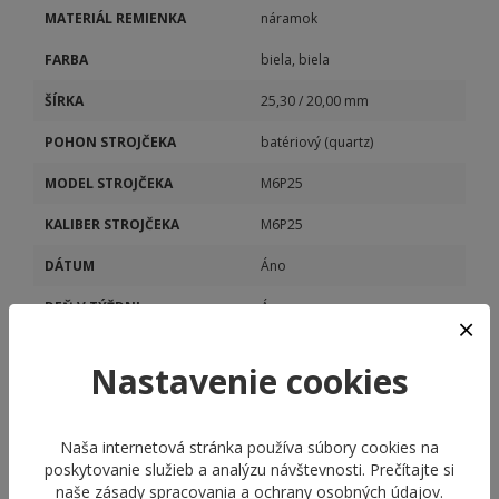
MATERIÁL REMIENKA
náramok
FARBA
biela, biela
ŠÍRKA
25,30 / 20,00 mm
POHON STROJČEKA
batériový (quartz)
MODEL STROJČEKA
M6P25
KALIBER STROJČEKA
M6P25
DÁTUM
Áno
DEŇ V TÝŽDNI
Áno
VEČNÝ KALENDÁR
Áno
Nastavenie cookies
Naša internetová stránka používa súbory cookies na
poskytovanie služieb a analýzu návštevnosti. Prečítajte si
naše
zásady spracovania a ochrany osobných údajov
.