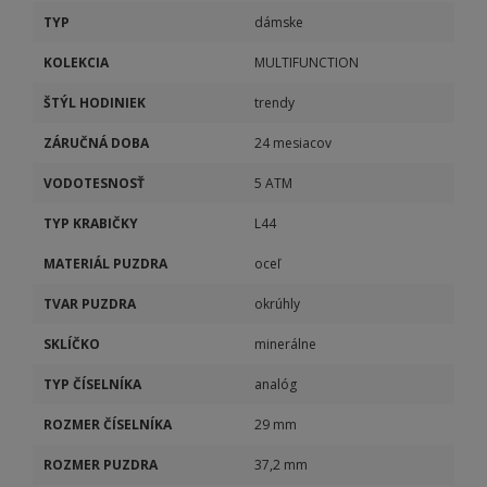
TYP
dámske
KOLEKCIA
MULTIFUNCTION
ŠTÝL HODINIEK
trendy
ZÁRUČNÁ DOBA
24 mesiacov
VODOTESNOSŤ
5 ATM
TYP KRABIČKY
L44
MATERIÁL PUZDRA
oceľ
TVAR PUZDRA
okrúhly
SKLÍČKO
minerálne
TYP ČÍSELNÍKA
analóg
ROZMER ČÍSELNÍKA
29 mm
ROZMER PUZDRA
37,2 mm