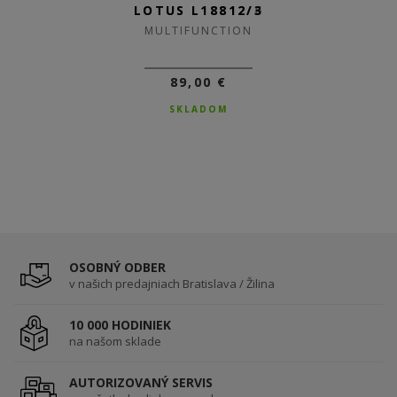
LOTUS L18812/6
LOTUS L18812/3
MULTIFUNCTION
MULTIFUNCTION
89,00 €
89,00 €
SKLADOM
SKLADOM
OSOBNÝ ODBER
v našich predajniach Bratislava / Žilina
10 000 HODINIEK
na našom sklade
AUTORIZOVANÝ SERVIS